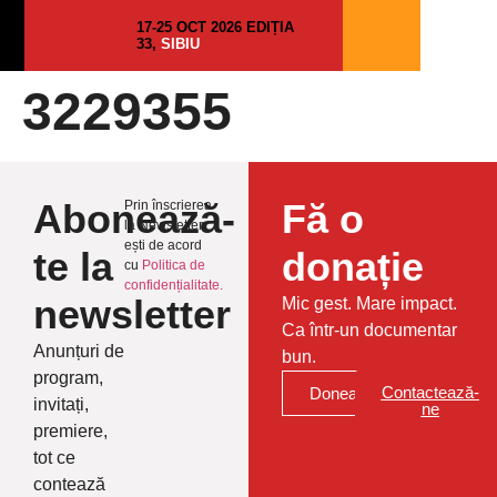
17-25 OCT 2026 EDIȚIA
33,
SIBIU
3229355
Abonează-
Fă o
Prin înscrierea
la Newsletter
ești de acord
te la
donație
cu
Politica de
confidențialitate.
newsletter
Mic gest. Mare impact.
Ca într-un documentar
Anunțuri de
bun.
program,
Contactează-
Donează
invitați,
ne
premiere,
tot ce
contează