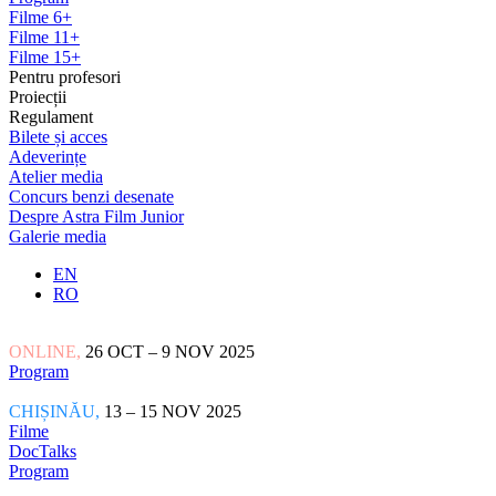
Filme 6+
Filme 11+
Filme 15+
Pentru profesori
Proiecții
Regulament
Bilete și acces
Adeverințe
Atelier media
Concurs benzi desenate
Despre Astra Film Junior
Galerie media
EN
RO
ONLINE,
26 OCT – 9 NOV 2025
Program
CHIȘINĂU,
13 – 15 NOV 2025
Filme
DocTalks
Program