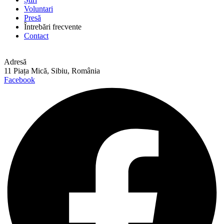
Voluntari
Presă
Întrebări frecvente
Contact
Adresă
11 Piața Mică, Sibiu, România
Facebook