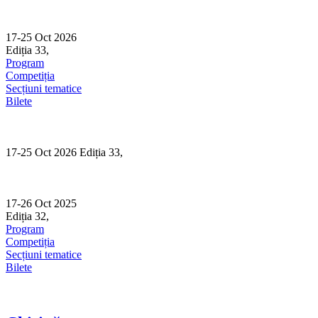
Skip
to
content
17-25 Oct 2026
Ediția 33,
Sibiu
Program
Competiția
Secțiuni tematice
Bilete
17-25 Oct 2026 Ediția 33,
Sibiu
17-26 Oct 2025
Ediția 32,
Sibiu
Program
Competiția
Secțiuni tematice
Bilete