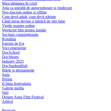
Masculinitatea în criză
Arta ca unealtă de autoexplorare și vindecare
Neo-fascism online și offline
Cum devii adult, cum devii părinte
Când presa devine o fabrică de știri false
Viețile noastre online
Weekend film pentru familie
Secțiuni competiționale
România
Europa de Est
Voci emergente
DocSchool
DocShorts
Industry 2025
DocStudentHub
Bilete și abonamente
Juriu
Premii
Echipa festivalului
Galerie media
Știri
Despre Astra Film Festival
Arhivă
Program