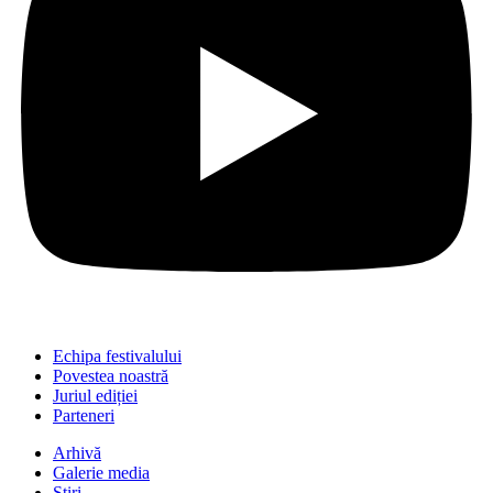
Echipa festivalului
Povestea noastră
Juriul ediției
Parteneri
Arhivă
Galerie media
Știri