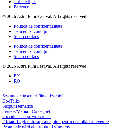
Juriul ediției
Parteneri
© 2026 Astra Film Festival. All rights reserved.
Politica de confidențialitate
Termeni și condiții
Setări cookies
Politica de confidențialitate
Termeni și condiții
Setări cookies
© 2026 Astra Film Festival. All rights reserved.
EN
RO
Sesiune de înscrieri filme deschisă
DocTalks
Secțiuni tematice
Femeie/Mamă - Cu ce preț?
#occident - o privire critică
Dictaturi - ghid de supraviețuire pentru posibila lor revenire
Pe ambele părți ale frontului sângeros