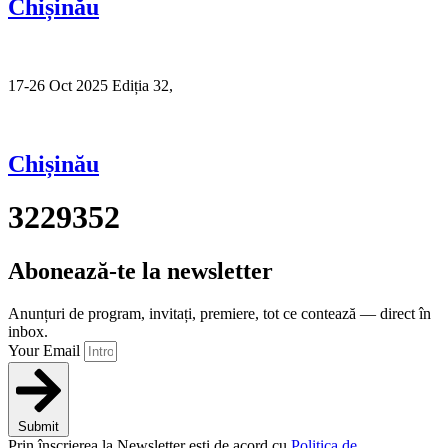
Chișinău
17-26 Oct 2025 Ediția 32,
Sibiu
Chișinău
3229352
Abonează-te la newsletter
Anunțuri de program, invitați, premiere, tot ce contează — direct în
inbox.
Your Email
Submit
Prin înscrierea la Newsletter ești de acord cu
Politica de