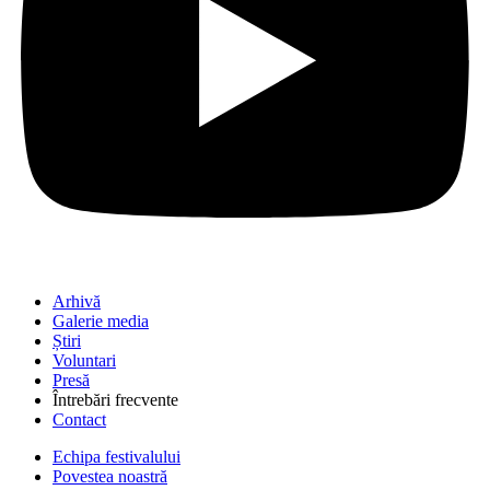
Arhivă
Galerie media
Știri
Voluntari
Presă
Întrebări frecvente
Contact
Echipa festivalului
Povestea noastră