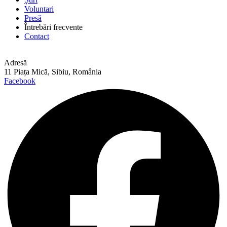
Voluntari
Presă
Întrebări frecvente
Contact
Adresă
11 Piața Mică, Sibiu, România
Facebook