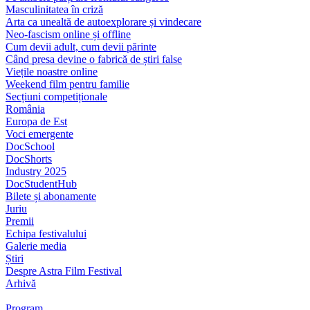
Masculinitatea în criză
Arta ca unealtă de autoexplorare și vindecare
Neo-fascism online și offline
Cum devii adult, cum devii părinte
Când presa devine o fabrică de știri false
Viețile noastre online
Weekend film pentru familie
Secțiuni competiționale
România
Europa de Est
Voci emergente
DocSchool
DocShorts
Industry 2025
DocStudentHub
Bilete și abonamente
Juriu
Premii
Echipa festivalului
Galerie media
Știri
Despre Astra Film Festival
Arhivă
Program