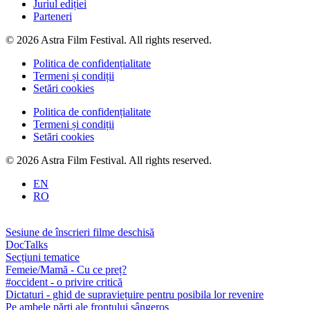
Juriul ediției
Parteneri
© 2026 Astra Film Festival. All rights reserved.
Politica de confidențialitate
Termeni și condiții
Setări cookies
Politica de confidențialitate
Termeni și condiții
Setări cookies
© 2026 Astra Film Festival. All rights reserved.
EN
RO
Sesiune de înscrieri filme deschisă
DocTalks
Secțiuni tematice
Femeie/Mamă - Cu ce preț?
#occident - o privire critică
Dictaturi - ghid de supraviețuire pentru posibila lor revenire
Pe ambele părți ale frontului sângeros