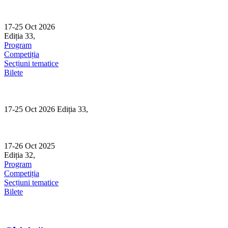
Skip
to
content
17-25 Oct 2026
Ediția 33,
Sibiu
Program
Competiția
Secțiuni tematice
Bilete
17-25 Oct 2026 Ediția 33,
Sibiu
17-26 Oct 2025
Ediția 32,
Sibiu
Program
Competiția
Secțiuni tematice
Bilete