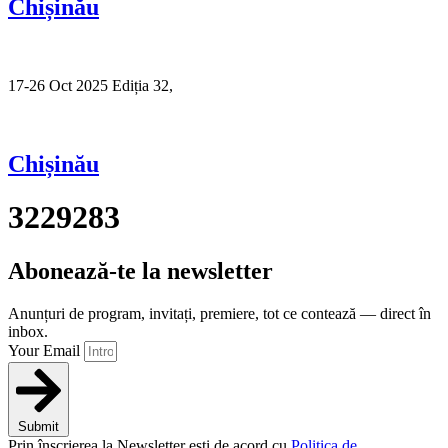
Chișinău
17-26 Oct 2025 Ediția 32,
Sibiu
Chișinău
3229283
Abonează-te la newsletter
Anunțuri de program, invitați, premiere, tot ce contează — direct în
inbox.
Your Email
Submit
Prin înscrierea la Newsletter ești de acord cu
Politica de