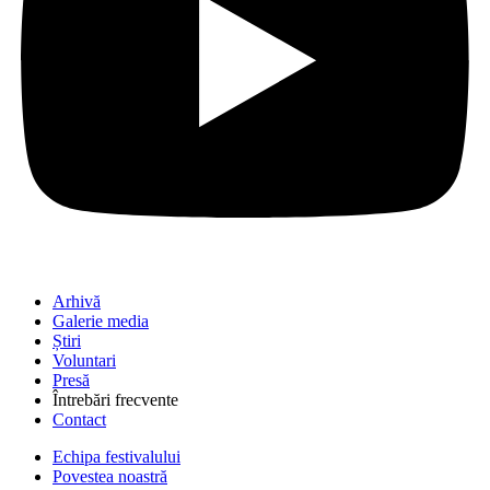
Arhivă
Galerie media
Știri
Voluntari
Presă
Întrebări frecvente
Contact
Echipa festivalului
Povestea noastră