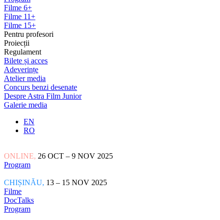
Filme 6+
Filme 11+
Filme 15+
Pentru profesori
Proiecții
Regulament
Bilete și acces
Adeverințe
Atelier media
Concurs benzi desenate
Despre Astra Film Junior
Galerie media
EN
RO
ONLINE,
26 OCT – 9 NOV 2025
Program
CHIȘINĂU,
13 – 15 NOV 2025
Filme
DocTalks
Program