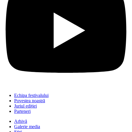
Echipa festivalului
Povestea noastră
Juriul ediției
Parteneri
Arhivă
Galerie media
Știri