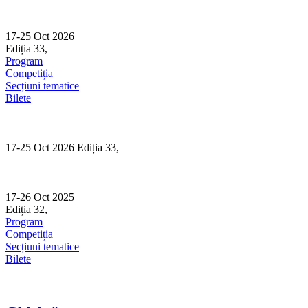
Skip
to
content
17-25 Oct 2026
Ediția 33,
Sibiu
Program
Competiția
Secțiuni tematice
Bilete
17-25 Oct 2026 Ediția 33,
Sibiu
17-26 Oct 2025
Ediția 32,
Sibiu
Program
Competiția
Secțiuni tematice
Bilete