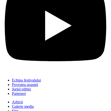
Echipa festivalului
Povestea noastră
Juriul ediției
Parteneri
Arhivă
Galerie media
Știri