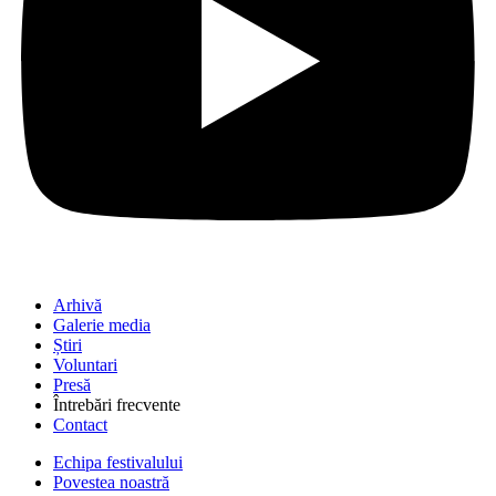
Arhivă
Galerie media
Știri
Voluntari
Presă
Întrebări frecvente
Contact
Echipa festivalului
Povestea noastră