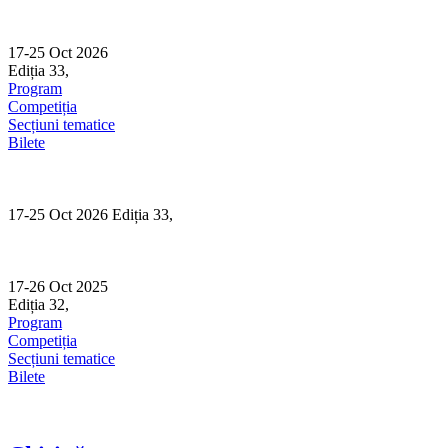
Skip
to
content
17-25 Oct 2026
Ediția 33,
Sibiu
Program
Competiția
Secțiuni tematice
Bilete
17-25 Oct 2026 Ediția 33,
Sibiu
17-26 Oct 2025
Ediția 32,
Sibiu
Program
Competiția
Secțiuni tematice
Bilete