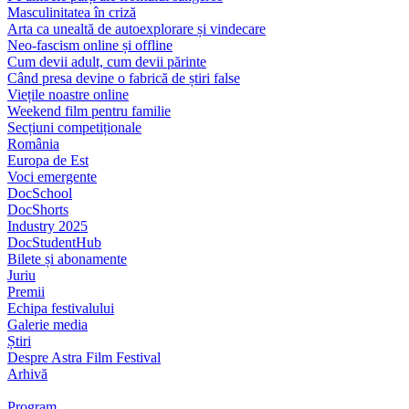
Masculinitatea în criză
Arta ca unealtă de autoexplorare și vindecare
Neo-fascism online și offline
Cum devii adult, cum devii părinte
Când presa devine o fabrică de știri false
Viețile noastre online
Weekend film pentru familie
Secțiuni competiționale
România
Europa de Est
Voci emergente
DocSchool
DocShorts
Industry 2025
DocStudentHub
Bilete și abonamente
Juriu
Premii
Echipa festivalului
Galerie media
Știri
Despre Astra Film Festival
Arhivă
Program