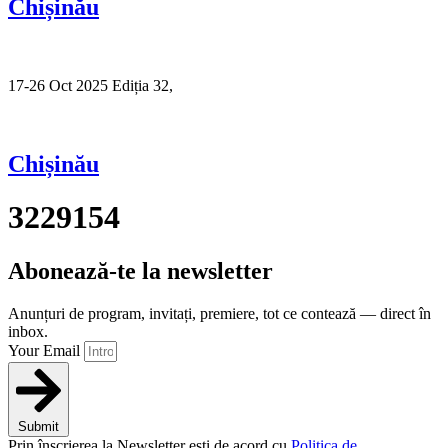
Chișinău
17-26 Oct 2025 Ediția 32,
Sibiu
Chișinău
3229154
Abonează-te la newsletter
Anunțuri de program, invitați, premiere, tot ce contează — direct în
inbox.
Your Email
Submit
Prin înscrierea la Newsletter ești de acord cu
Politica de