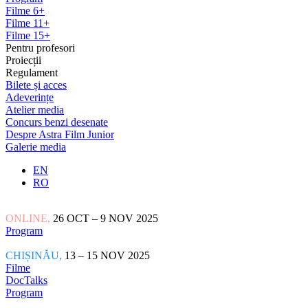
Filme 6+
Filme 11+
Filme 15+
Pentru profesori
Proiecții
Regulament
Bilete și acces
Adeverințe
Atelier media
Concurs benzi desenate
Despre Astra Film Junior
Galerie media
EN
RO
ONLINE,
26 OCT – 9 NOV 2025
Program
CHIȘINĂU,
13 – 15 NOV 2025
Filme
DocTalks
Program