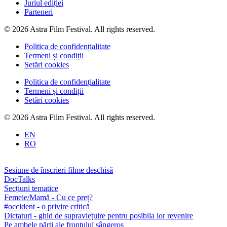
Juriul ediției
Parteneri
© 2026 Astra Film Festival. All rights reserved.
Politica de confidențialitate
Termeni și condiții
Setări cookies
Politica de confidențialitate
Termeni și condiții
Setări cookies
© 2026 Astra Film Festival. All rights reserved.
EN
RO
Sesiune de înscrieri filme deschisă
DocTalks
Secțiuni tematice
Femeie/Mamă - Cu ce preț?
#occident - o privire critică
Dictaturi - ghid de supraviețuire pentru posibila lor revenire
Pe ambele părți ale frontului sângeros