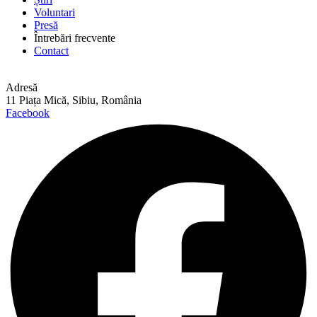
Voluntari
Presă
Întrebări frecvente
Contact
Adresă
11 Piața Mică, Sibiu, România
Facebook