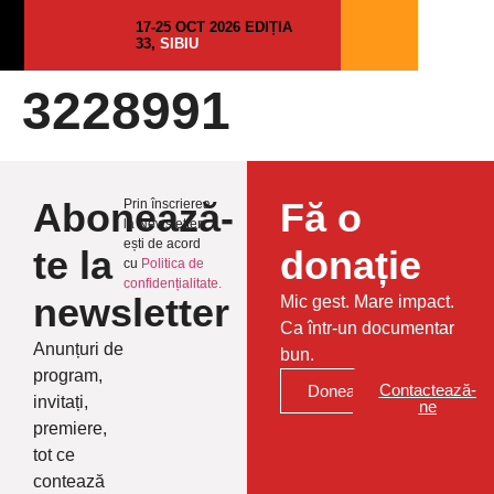
17-25 OCT 2026 EDIȚIA
33,
SIBIU
3228991
Abonează-
Fă o
Prin înscrierea
la Newsletter
ești de acord
te la
donație
cu
Politica de
confidențialitate.
newsletter
Mic gest. Mare impact.
Ca într-un documentar
Anunțuri de
bun.
program,
Contactează-
Donează
invitați,
ne
premiere,
tot ce
contează