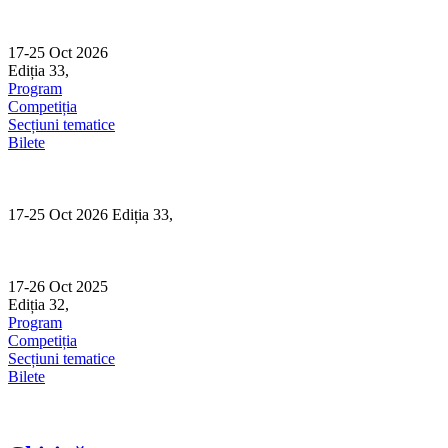
Skip
to
content
17-25 Oct 2026
Ediția 33,
Sibiu
Program
Competiția
Secțiuni tematice
Bilete
17-25 Oct 2026 Ediția 33,
Sibiu
17-26 Oct 2025
Ediția 32,
Sibiu
Program
Competiția
Secțiuni tematice
Bilete