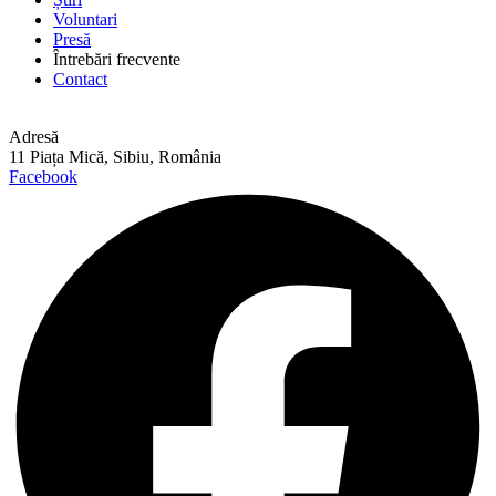
Voluntari
Presă
Întrebări frecvente
Contact
Adresă
11 Piața Mică, Sibiu, România
Facebook