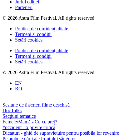
Juriul ediției
Parteneri
© 2026 Astra Film Festival. All rights reserved.
Politica de confidențialitate
Termeni și condiții
Setări cookies
Politica de confidențialitate
Termeni și condiții
Setări cookies
© 2026 Astra Film Festival. All rights reserved.
EN
RO
Sesiune de înscrieri filme deschisă
DocTalks
Secțiuni tematice
Femeie/Mamă - Cu ce preț?
#occident - o privire critică
Dictaturi - ghid de supraviețuire pentru posibila lor revenire
Pe ambele părți ale frontului sângeros