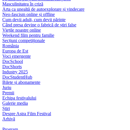
Masculinitatea în criză
Arta ca unealtă de autoexplorare și vindecare
Neo-fascism online și offline
Cum devii adult, cum devii părinte
Când presa devine o fabrică de știri false
Viețile noastre online
Weekend film pentru familie
Secțiuni competiționale
România
Europa de Est
Voci emergente
DocSchool
DocShorts
Industry 2025
DocStudentHub
Bilete și abonamente
Juriu
Premii
Echipa festivalului
Galerie media
Știri
Despre Astra Film Festival
Arhivă
Program