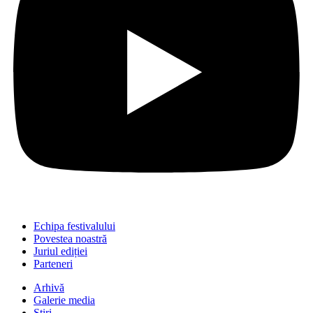
Echipa festivalului
Povestea noastră
Juriul ediției
Parteneri
Arhivă
Galerie media
Știri