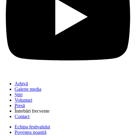
Arhivă
Galerie media
Știri
Voluntari
Presă
Întrebări frecvente
Contact
Echipa festivalului
Povestea noastră