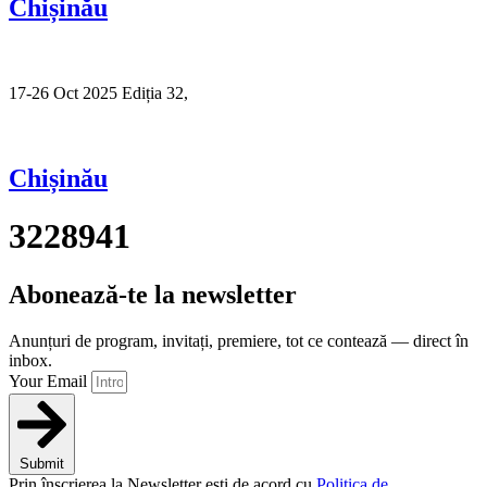
Chișinău
17-26 Oct 2025 Ediția 32,
Sibiu
Chișinău
3228941
Abonează-te la newsletter
Anunțuri de program, invitați, premiere, tot ce contează — direct în
inbox.
Your Email
Submit
Prin înscrierea la Newsletter ești de acord cu
Politica de