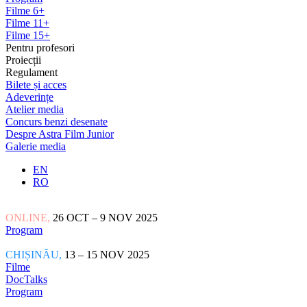
Filme 6+
Filme 11+
Filme 15+
Pentru profesori
Proiecții
Regulament
Bilete și acces
Adeverințe
Atelier media
Concurs benzi desenate
Despre Astra Film Junior
Galerie media
EN
RO
ONLINE,
26 OCT – 9 NOV 2025
Program
CHIȘINĂU,
13 – 15 NOV 2025
Filme
DocTalks
Program