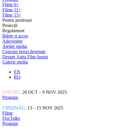
Filme 6+
Filme 11+
Filme 15+
Pentru profesori
Proiecții
Regulament
Bilete și acces
Adeverințe
Atelier media
Concurs benzi desenate
Despre Astra Film Junior
Galerie media
EN
RO
ONLINE,
26 OCT – 9 NOV 2025
Program
CHIȘINĂU,
13 – 15 NOV 2025
Filme
DocTalks
Program