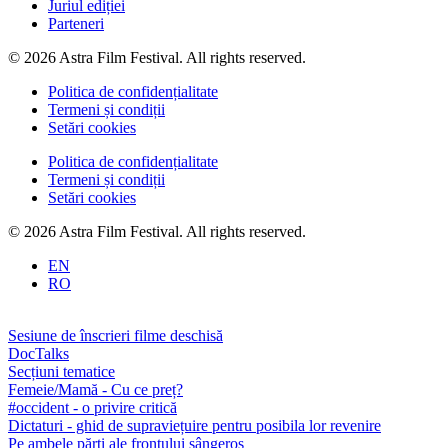
Juriul ediției
Parteneri
© 2026 Astra Film Festival. All rights reserved.
Politica de confidențialitate
Termeni și condiții
Setări cookies
Politica de confidențialitate
Termeni și condiții
Setări cookies
© 2026 Astra Film Festival. All rights reserved.
EN
RO
Sesiune de înscrieri filme deschisă
DocTalks
Secțiuni tematice
Femeie/Mamă - Cu ce preț?
#occident - o privire critică
Dictaturi - ghid de supraviețuire pentru posibila lor revenire
Pe ambele părți ale frontului sângeros