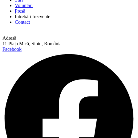
Voluntari
Presă
Întrebări frecvente
Contact
Adresă
11 Piața Mică, Sibiu, România
Facebook