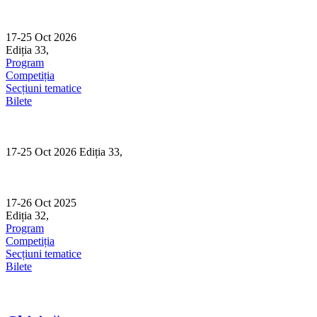
Skip
to
content
17-25 Oct 2026
Ediția 33,
Sibiu
Program
Competiția
Secțiuni tematice
Bilete
17-25 Oct 2026 Ediția 33,
Sibiu
17-26 Oct 2025
Ediția 32,
Sibiu
Program
Competiția
Secțiuni tematice
Bilete