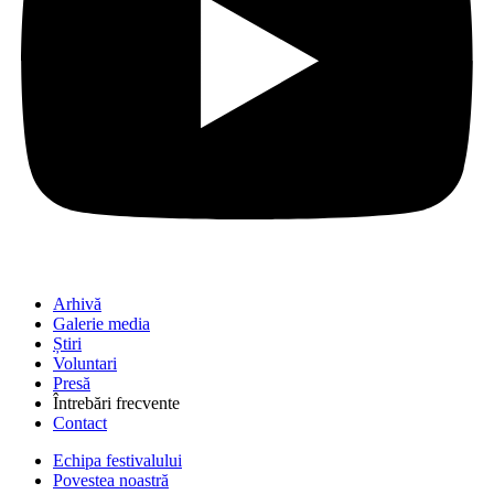
Arhivă
Galerie media
Știri
Voluntari
Presă
Întrebări frecvente
Contact
Echipa festivalului
Povestea noastră