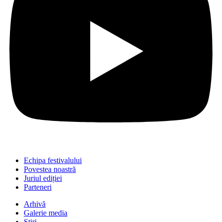
Echipa festivalului
Povestea noastră
Juriul ediției
Parteneri
Arhivă
Galerie media
Știri