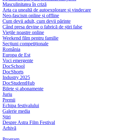
Masculinitatea în criză
Arta ca unealtă de autoexplorare și vindecare
Neo-fascism online și offline
Cum devii adult, cum devii părinte
Când presa devine o fabrică de știri false
Viețile noastre online
Weekend film pentru familie
Secțiuni competiționale
România
Europa de Est
Voci emergente
DocSchool
DocShorts
Industry 2025
DocStudentHub
Bilete și abonamente
Juriu
Premii
Echipa festivalului
Galerie media
Știri
Despre Astra Film Festival
Arhivă
Program