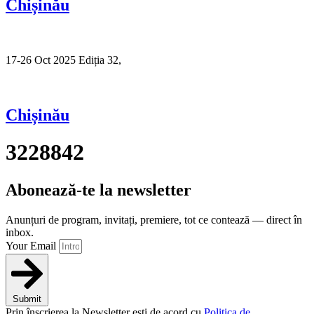
Chișinău
17-26 Oct 2025 Ediția 32,
Sibiu
Chișinău
3228842
Abonează-te la newsletter
Anunțuri de program, invitați, premiere, tot ce contează — direct în
inbox.
Your Email
Submit
Prin înscrierea la Newsletter ești de acord cu
Politica de