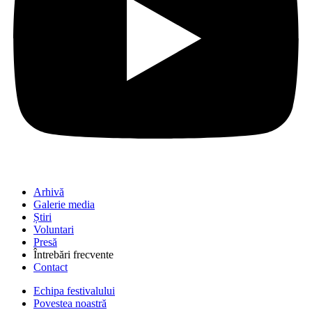
Arhivă
Galerie media
Știri
Voluntari
Presă
Întrebări frecvente
Contact
Echipa festivalului
Povestea noastră