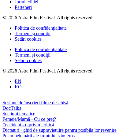
Juriul ediției
Parteneri
© 2026 Astra Film Festival. All rights reserved.
Politica de confidențialitate
Termeni și condiții
Setări cookies
Politica de confidențialitate
Termeni și condiții
Setări cookies
© 2026 Astra Film Festival. All rights reserved.
EN
RO
Sesiune de înscrieri filme deschisă
DocTalks
Secțiuni tematice
Femeie/Mamă - Cu ce preț?
#occident - o privire critică
Dictaturi - ghid de supraviețuire pentru posibila lor revenire
Pe ambele părți ale frontului sângeros