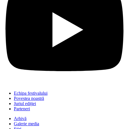
Echipa festivalului
Povestea noastră
Juriul ediției
Parteneri
Arhivă
Galerie media
Știri