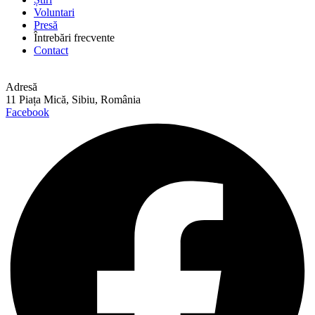
Voluntari
Presă
Întrebări frecvente
Contact
Adresă
11 Piața Mică, Sibiu, România
Facebook