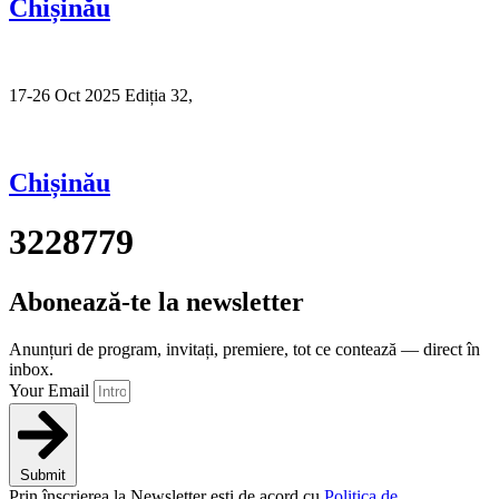
Chișinău
17-26 Oct 2025 Ediția 32,
Sibiu
Chișinău
3228779
Abonează-te la newsletter
Anunțuri de program, invitați, premiere, tot ce contează — direct în
inbox.
Your Email
Submit
Prin înscrierea la Newsletter ești de acord cu
Politica de