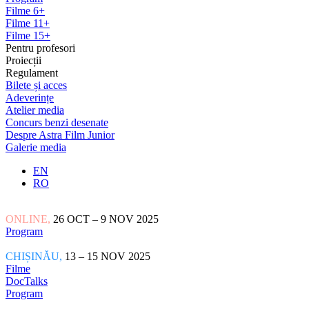
Filme 6+
Filme 11+
Filme 15+
Pentru profesori
Proiecții
Regulament
Bilete și acces
Adeverințe
Atelier media
Concurs benzi desenate
Despre Astra Film Junior
Galerie media
EN
RO
ONLINE,
26 OCT – 9 NOV 2025
Program
CHIȘINĂU,
13 – 15 NOV 2025
Filme
DocTalks
Program