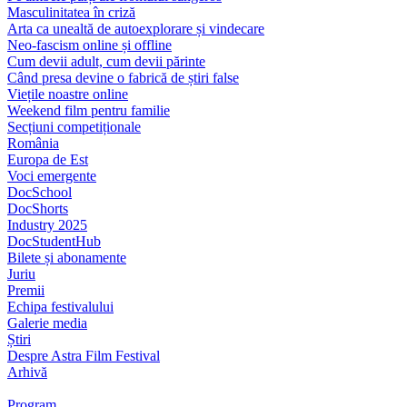
Masculinitatea în criză
Arta ca unealtă de autoexplorare și vindecare
Neo-fascism online și offline
Cum devii adult, cum devii părinte
Când presa devine o fabrică de știri false
Viețile noastre online
Weekend film pentru familie
Secțiuni competiționale
România
Europa de Est
Voci emergente
DocSchool
DocShorts
Industry 2025
DocStudentHub
Bilete și abonamente
Juriu
Premii
Echipa festivalului
Galerie media
Știri
Despre Astra Film Festival
Arhivă
Program