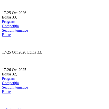
Skip
to
content
17-25 Oct 2026
Ediția 33,
Sibiu
Program
Competiția
Secțiuni tematice
Bilete
17-25 Oct 2026 Ediția 33,
Sibiu
17-26 Oct 2025
Ediția 32,
Sibiu
Program
Competiția
Secțiuni tematice
Bilete