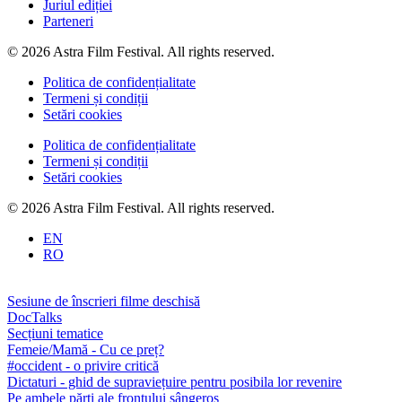
Juriul ediției
Parteneri
© 2026 Astra Film Festival. All rights reserved.
Politica de confidențialitate
Termeni și condiții
Setări cookies
Politica de confidențialitate
Termeni și condiții
Setări cookies
© 2026 Astra Film Festival. All rights reserved.
EN
RO
Sesiune de înscrieri filme deschisă
DocTalks
Secțiuni tematice
Femeie/Mamă - Cu ce preț?
#occident - o privire critică
Dictaturi - ghid de supraviețuire pentru posibila lor revenire
Pe ambele părți ale frontului sângeros