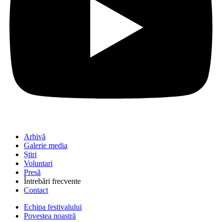
Arhivă
Galerie media
Știri
Voluntari
Presă
Întrebări frecvente
Contact
Echipa festivalului
Povestea noastră