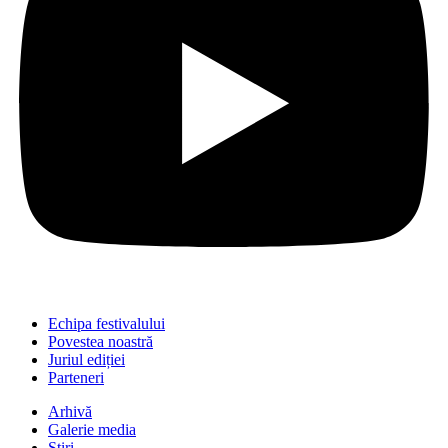
Echipa festivalului
Povestea noastră
Juriul ediției
Parteneri
Arhivă
Galerie media
Știri