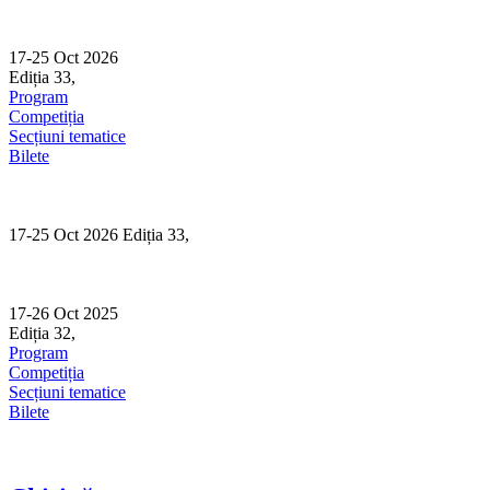
Skip
to
content
17-25 Oct 2026
Ediția 33,
Sibiu
Program
Competiția
Secțiuni tematice
Bilete
17-25 Oct 2026 Ediția 33,
Sibiu
17-26 Oct 2025
Ediția 32,
Sibiu
Program
Competiția
Secțiuni tematice
Bilete