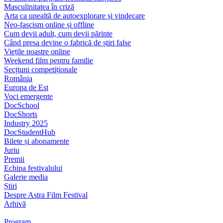
Masculinitatea în criză
Arta ca unealtă de autoexplorare și vindecare
Neo-fascism online și offline
Cum devii adult, cum devii părinte
Când presa devine o fabrică de știri false
Viețile noastre online
Weekend film pentru familie
Secțiuni competiționale
România
Europa de Est
Voci emergente
DocSchool
DocShorts
Industry 2025
DocStudentHub
Bilete și abonamente
Juriu
Premii
Echipa festivalului
Galerie media
Știri
Despre Astra Film Festival
Arhivă
Program