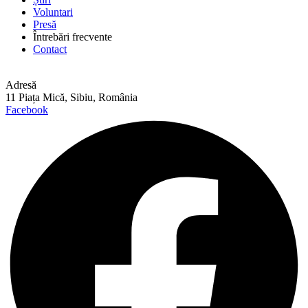
Voluntari
Presă
Întrebări frecvente
Contact
Adresă
11 Piața Mică, Sibiu, România
Facebook