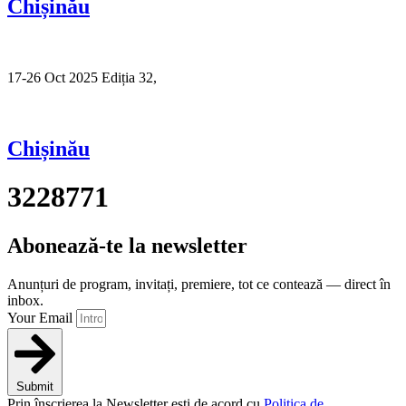
Chișinău
17-26 Oct 2025 Ediția 32,
Sibiu
Chișinău
3228771
Abonează-te la newsletter
Anunțuri de program, invitați, premiere, tot ce contează — direct în
inbox.
Your Email
Submit
Prin înscrierea la Newsletter ești de acord cu
Politica de