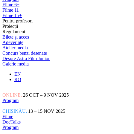
Filme 6+
Filme 11+
Filme 15+
Pentru profesori
Proiecții
Regulament
Bilete și acces
Adeverințe
Atelier media
Concurs benzi desenate
Despre Astra Film Junior
Galerie media
EN
RO
ONLINE,
26 OCT – 9 NOV 2025
Program
CHIȘINĂU,
13 – 15 NOV 2025
Filme
DocTalks
Program