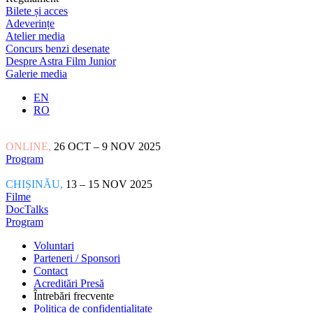
Bilete și acces
Adeverințe
Atelier media
Concurs benzi desenate
Despre Astra Film Junior
Galerie media
EN
RO
ONLINE,
26 OCT – 9 NOV 2025
Program
CHIȘINĂU,
13 – 15 NOV 2025
Filme
DocTalks
Program
Voluntari
Parteneri / Sponsori
Contact
Acreditări Presă
Întrebări frecvente
Politica de confidențialitate