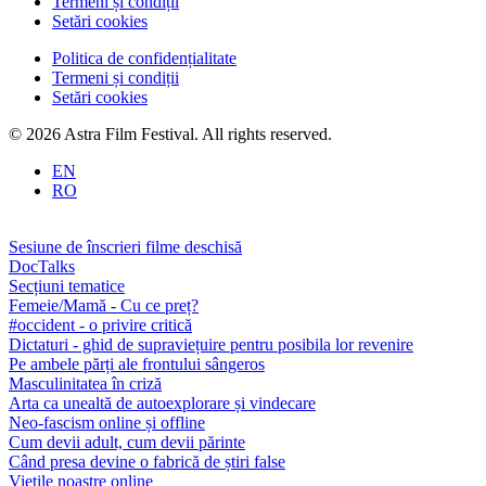
Termeni și condiții
Setări cookies
Politica de confidențialitate
Termeni și condiții
Setări cookies
© 2026 Astra Film Festival. All rights reserved.
EN
RO
Sesiune de înscrieri filme deschisă
DocTalks
Secțiuni tematice
Femeie/Mamă - Cu ce preț?
#occident - o privire critică
Dictaturi - ghid de supraviețuire pentru posibila lor revenire
Pe ambele părți ale frontului sângeros
Masculinitatea în criză
Arta ca unealtă de autoexplorare și vindecare
Neo-fascism online și offline
Cum devii adult, cum devii părinte
Când presa devine o fabrică de știri false
Viețile noastre online