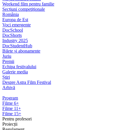
Weekend film pentru familie
Secțiuni competiționale
România
Europa de Est
Voci emergente
DocSchool
DocShorts
Industry 2025
DocStudentHub
Bilete și abonamente
Juriu
Premii
Echipa festivalului
Galerie media
Știri
Despre Astra Film Festival
Arhivă
Program
Filme 6+
Filme 11+
Filme 15+
Pentru profesori
Proiecții
Regulament