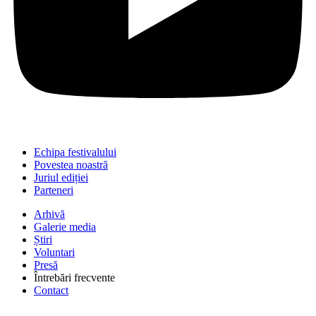
Echipa festivalului
Povestea noastră
Juriul ediției
Parteneri
Arhivă
Galerie media
Știri
Voluntari
Presă
Întrebări frecvente
Contact