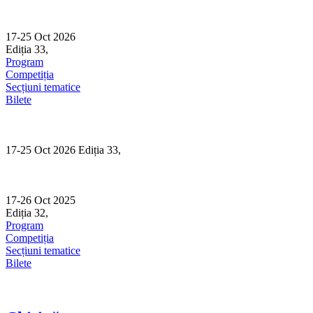
Skip
to
content
17-25 Oct 2026
Ediția 33,
Sibiu
Program
Competiția
Secțiuni tematice
Bilete
17-25 Oct 2026 Ediția 33,
Sibiu
17-26 Oct 2025
Ediția 32,
Sibiu
Program
Competiția
Secțiuni tematice
Bilete