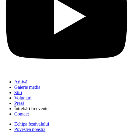
Arhivă
Galerie media
Știri
Voluntari
Presă
Întrebări frecvente
Contact
Echipa festivalului
Povestea noastră