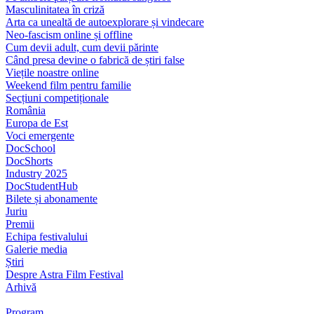
Masculinitatea în criză
Arta ca unealtă de autoexplorare și vindecare
Neo-fascism online și offline
Cum devii adult, cum devii părinte
Când presa devine o fabrică de știri false
Viețile noastre online
Weekend film pentru familie
Secțiuni competiționale
România
Europa de Est
Voci emergente
DocSchool
DocShorts
Industry 2025
DocStudentHub
Bilete și abonamente
Juriu
Premii
Echipa festivalului
Galerie media
Știri
Despre Astra Film Festival
Arhivă
Program