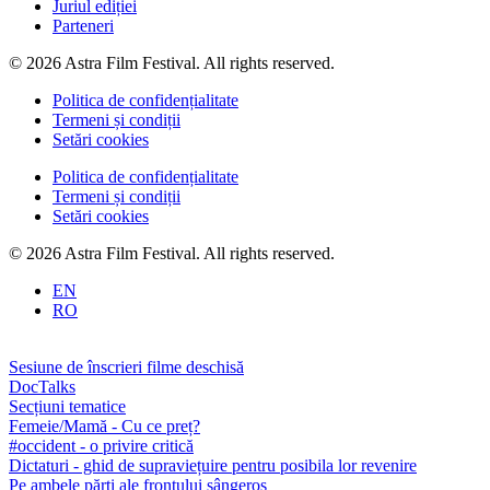
Juriul ediției
Parteneri
© 2026 Astra Film Festival. All rights reserved.
Politica de confidențialitate
Termeni și condiții
Setări cookies
Politica de confidențialitate
Termeni și condiții
Setări cookies
© 2026 Astra Film Festival. All rights reserved.
EN
RO
Sesiune de înscrieri filme deschisă
DocTalks
Secțiuni tematice
Femeie/Mamă - Cu ce preț?
#occident - o privire critică
Dictaturi - ghid de supraviețuire pentru posibila lor revenire
Pe ambele părți ale frontului sângeros