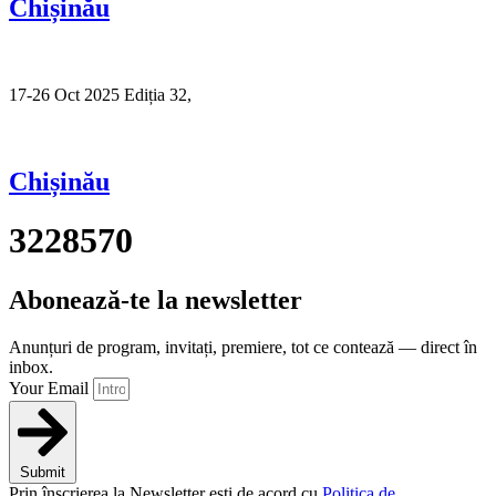
Chișinău
17-26 Oct 2025 Ediția 32,
Sibiu
Chișinău
3228570
Abonează-te la newsletter
Anunțuri de program, invitați, premiere, tot ce contează — direct în
inbox.
Your Email
Submit
Prin înscrierea la Newsletter ești de acord cu
Politica de