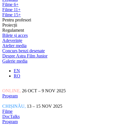
Filme 6+
Filme 11+
Filme 15+
Pentru profesori
Proiecții
Regulament
Bilete și acces
Adeverințe
Atelier media
Concurs benzi desenate
Despre Astra Film Junior
Galerie media
EN
RO
ONLINE,
26 OCT – 9 NOV 2025
Program
CHIȘINĂU,
13 – 15 NOV 2025
Filme
DocTalks
Program