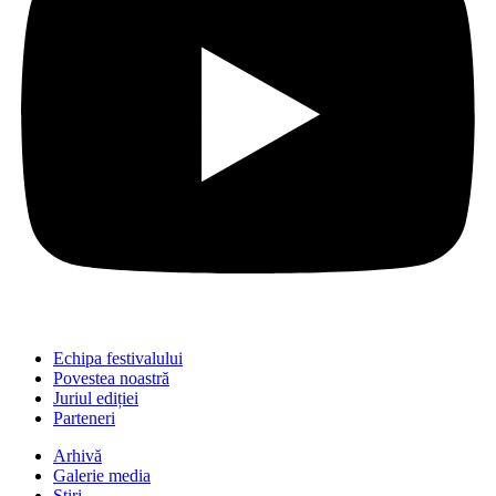
Echipa festivalului
Povestea noastră
Juriul ediției
Parteneri
Arhivă
Galerie media
Știri