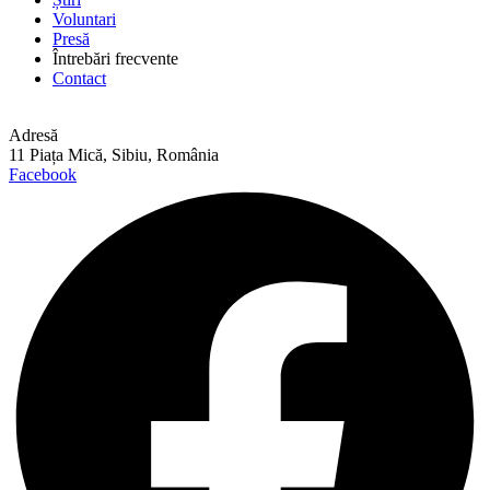
Voluntari
Presă
Întrebări frecvente
Contact
Adresă
11 Piața Mică, Sibiu, România
Facebook