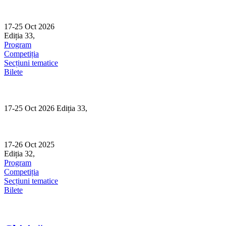
Skip
to
content
17-25 Oct 2026
Ediția 33,
Sibiu
Program
Competiția
Secțiuni tematice
Bilete
17-25 Oct 2026 Ediția 33,
Sibiu
17-26 Oct 2025
Ediția 32,
Sibiu
Program
Competiția
Secțiuni tematice
Bilete