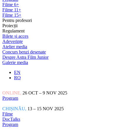
Filme 6+
Filme 11+
Filme 15+
Pentru profesori
Proiecții
Regulament
Bilete și acces
Adeverințe
Atelier media
Concurs benzi desenate
Despre Astra Film Junior
Galerie media
EN
RO
ONLINE,
26 OCT – 9 NOV 2025
Program
CHIȘINĂU,
13 – 15 NOV 2025
Filme
DocTalks
Program