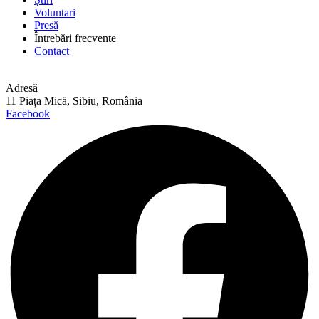
Voluntari
Presă
Întrebări frecvente
Contact
Adresă
11 Piața Mică, Sibiu, România
Facebook