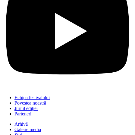
Echipa festivalului
Povestea noastră
Juriul ediției
Parteneri
Arhivă
Galerie media
Știri