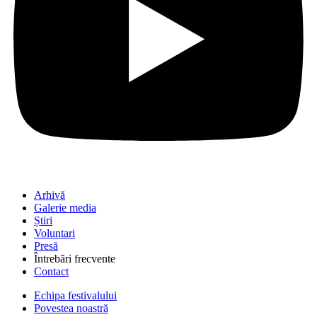
Arhivă
Galerie media
Știri
Voluntari
Presă
Întrebări frecvente
Contact
Echipa festivalului
Povestea noastră