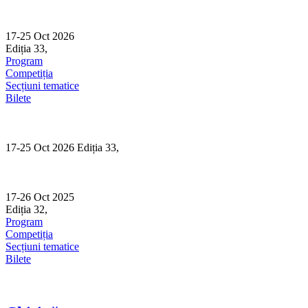
Skip
to
content
17-25 Oct 2026
Ediția 33,
Sibiu
Program
Competiția
Secțiuni tematice
Bilete
17-25 Oct 2026 Ediția 33,
Sibiu
17-26 Oct 2025
Ediția 32,
Sibiu
Program
Competiția
Secțiuni tematice
Bilete