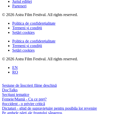
Juriul ediției
Parteneri
© 2026 Astra Film Festival. All rights reserved.
Politica de confidențialitate
Termeni și condiții
Setări cookies
Politica de confidențialitate
Termeni și condiții
Setări cookies
© 2026 Astra Film Festival. All rights reserved.
EN
RO
Sesiune de înscrieri filme deschisă
DocTalks
Secțiuni tematice
Femeie/Mamă - Cu ce preț?
#occident - o privire critică
Dictaturi - ghid de supraviețuire pentru posibila lor revenire
Pe ambele părți ale frontului sângeros