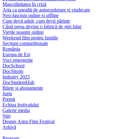
Masculinitatea în criză
Arta ca unealtă de autoexplorare și vindecare
Neo-fascism online și offline
Cum devii adult, cum devii părinte
Când presa devine o fabrică de știri false
Viețile noastre online
Weekend film pentru familie
Secțiuni competiționale
România
Europa de Est
Voci emergente
DocSchool
DocShorts
Industry 2025
DocStudentHub
Bilete și abonamente
Juriu
Premii
Echipa festivalului
Galerie media
Știri
Despre Astra Film Festival
Arhivă
Program