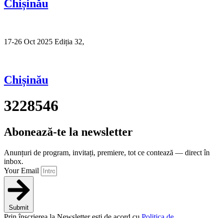
Chișinău
17-26 Oct 2025 Ediția 32,
Sibiu
Chișinău
3228546
Abonează-te la newsletter
Anunțuri de program, invitați, premiere, tot ce contează — direct în
inbox.
Your Email
Submit
Prin înscrierea la Newsletter ești de acord cu
Politica de