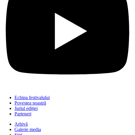
Echipa festivalului
Povestea noastră
Juriul ediției
Parteneri
Arhivă
Galerie media
Știri