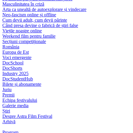
Masculinitatea în criză
Arta ca unealtă de autoexplorare și vindecare
Neo-fascism online și offline
Cum devii adult, cum devii părinte
Când presa devine o fabrică de știri false
Viețile noastre online
Weekend film pentru familie
Secțiuni competiționale
România
Europa de Est
Voci emergente
DocSchool
DocShorts
Industry 2025
DocStudentHub
Bilete și abonamente
Juriu
Premii
Echipa festivalului
Galerie media
Știri
Despre Astra Film Festival
Arhivă
Program