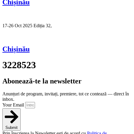
Chișinău
17-26 Oct 2025 Ediția 32,
Sibiu
Chișinău
3228523
Abonează-te la newsletter
Anunțuri de program, invitați, premiere, tot ce contează — direct în
inbox.
Your Email
Submit
Prin înscrierea la Newsletter ești de acord cu
Politica de