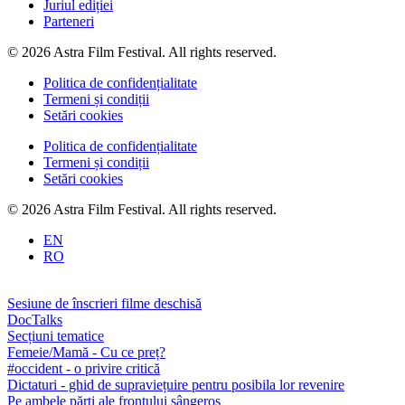
Juriul ediției
Parteneri
© 2026 Astra Film Festival. All rights reserved.
Politica de confidențialitate
Termeni și condiții
Setări cookies
Politica de confidențialitate
Termeni și condiții
Setări cookies
© 2026 Astra Film Festival. All rights reserved.
EN
RO
Sesiune de înscrieri filme deschisă
DocTalks
Secțiuni tematice
Femeie/Mamă - Cu ce preț?
#occident - o privire critică
Dictaturi - ghid de supraviețuire pentru posibila lor revenire
Pe ambele părți ale frontului sângeros