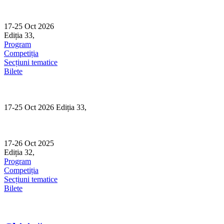
Skip
to
content
17-25 Oct 2026
Ediția 33,
Sibiu
Program
Competiția
Secțiuni tematice
Bilete
17-25 Oct 2026 Ediția 33,
Sibiu
17-26 Oct 2025
Ediția 32,
Sibiu
Program
Competiția
Secțiuni tematice
Bilete