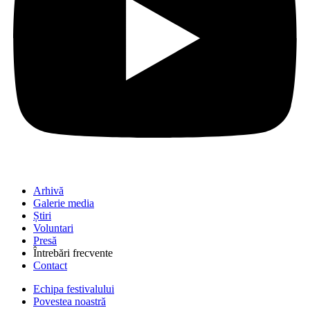
Arhivă
Galerie media
Știri
Voluntari
Presă
Întrebări frecvente
Contact
Echipa festivalului
Povestea noastră