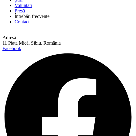
Voluntari
Presă
Întrebări frecvente
Contact
Adresă
11 Piața Mică, Sibiu, România
Facebook