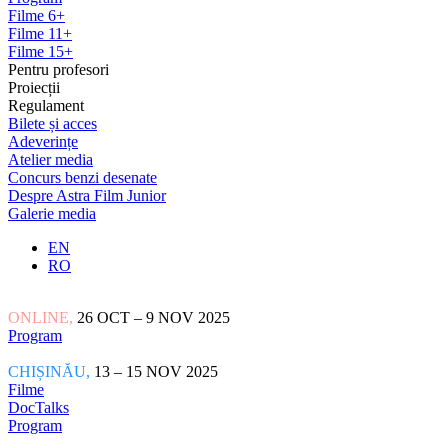
Filme 6+
Filme 11+
Filme 15+
Pentru profesori
Proiecții
Regulament
Bilete și acces
Adeverințe
Atelier media
Concurs benzi desenate
Despre Astra Film Junior
Galerie media
EN
RO
ONLINE,
26 OCT – 9 NOV 2025
Program
CHIȘINĂU,
13 – 15 NOV 2025
Filme
DocTalks
Program