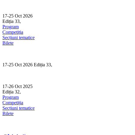
Skip
to
content
17-25 Oct 2026
Ediția 33,
Sibiu
Program
Competiția
Secțiuni tematice
Bilete
17-25 Oct 2026 Ediția 33,
Sibiu
17-26 Oct 2025
Ediția 32,
Sibiu
Program
Competiția
Secțiuni tematice
Bilete