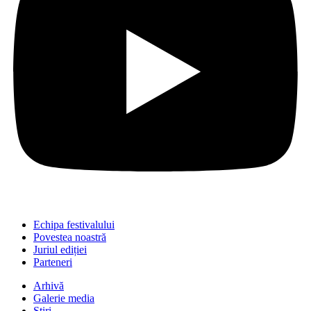
Echipa festivalului
Povestea noastră
Juriul ediției
Parteneri
Arhivă
Galerie media
Știri