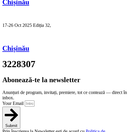
Chișinău
17-26 Oct 2025 Ediția 32,
Sibiu
Chișinău
3228307
Abonează-te la newsletter
Anunțuri de program, invitați, premiere, tot ce contează — direct în
inbox.
Your Email
Submit
Prin înscrierea la Newsletter ești de acord cu
Politica de