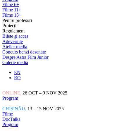
Filme 6+
Filme 11+
Filme 15+
Pentru profesori
Proiecții
Regulament
Bilete și acces
Adeverințe
Atelier media
Concurs benzi desenate
Despre Astra Film Junior
Galerie media
EN
RO
ONLINE,
26 OCT – 9 NOV 2025
Program
CHIȘINĂU,
13 – 15 NOV 2025
Filme
DocTalks
Program