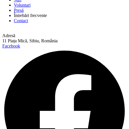
Voluntari
Presă
Întrebări frecvente
Contact
Adresă
11 Piața Mică, Sibiu, România
Facebook