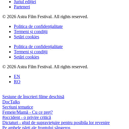
Juriul ediției
Parteneri
© 2026 Astra Film Festival. All rights reserved.
Politica de confidențialitate
Termeni și condiții
Setări cookies
Politica de confidențialitate
Termeni și condiții
Setări cookies
© 2026 Astra Film Festival. All rights reserved.
EN
RO
Sesiune de înscrieri filme deschisă
DocTalks
Secțiuni tematice
Femeie/Mamă - Cu ce preț?
#occident - o privire critică
Dictaturi - ghid de supraviețuire pentru posibila lor revenire
Pe ambele părți ale frontului sângeros