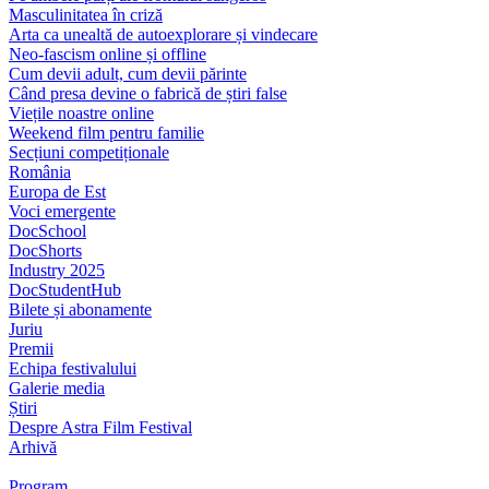
Masculinitatea în criză
Arta ca unealtă de autoexplorare și vindecare
Neo-fascism online și offline
Cum devii adult, cum devii părinte
Când presa devine o fabrică de știri false
Viețile noastre online
Weekend film pentru familie
Secțiuni competiționale
România
Europa de Est
Voci emergente
DocSchool
DocShorts
Industry 2025
DocStudentHub
Bilete și abonamente
Juriu
Premii
Echipa festivalului
Galerie media
Știri
Despre Astra Film Festival
Arhivă
Program