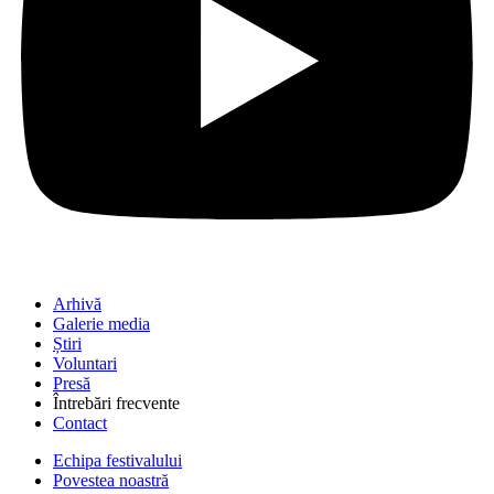
Arhivă
Galerie media
Știri
Voluntari
Presă
Întrebări frecvente
Contact
Echipa festivalului
Povestea noastră