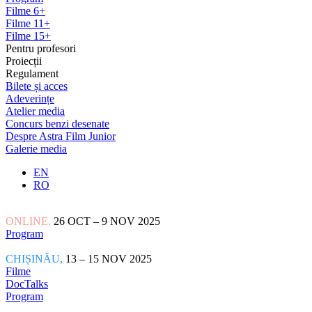
Filme 6+
Filme 11+
Filme 15+
Pentru profesori
Proiecții
Regulament
Bilete și acces
Adeverințe
Atelier media
Concurs benzi desenate
Despre Astra Film Junior
Galerie media
EN
RO
ONLINE,
26 OCT – 9 NOV 2025
Program
CHIȘINĂU,
13 – 15 NOV 2025
Filme
DocTalks
Program