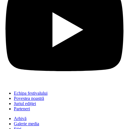
Echipa festivalului
Povestea noastră
Juriul ediției
Parteneri
Arhivă
Galerie media
Știri