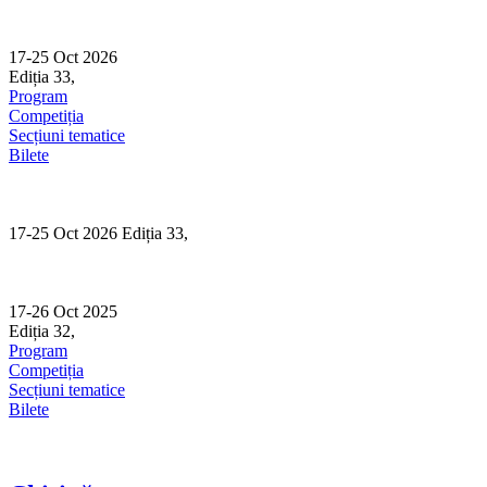
Skip
to
content
17-25 Oct 2026
Ediția 33,
Sibiu
Program
Competiția
Secțiuni tematice
Bilete
17-25 Oct 2026 Ediția 33,
Sibiu
17-26 Oct 2025
Ediția 32,
Sibiu
Program
Competiția
Secțiuni tematice
Bilete