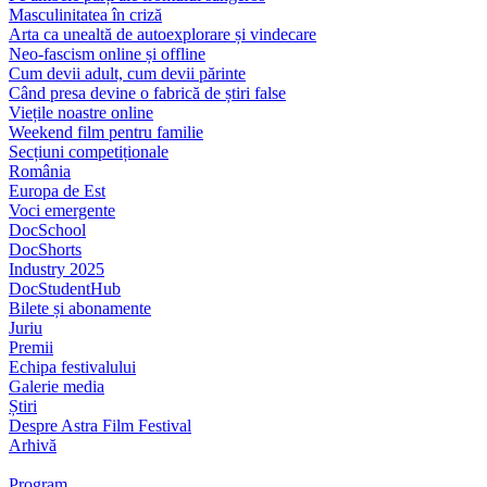
Masculinitatea în criză
Arta ca unealtă de autoexplorare și vindecare
Neo-fascism online și offline
Cum devii adult, cum devii părinte
Când presa devine o fabrică de știri false
Viețile noastre online
Weekend film pentru familie
Secțiuni competiționale
România
Europa de Est
Voci emergente
DocSchool
DocShorts
Industry 2025
DocStudentHub
Bilete și abonamente
Juriu
Premii
Echipa festivalului
Galerie media
Știri
Despre Astra Film Festival
Arhivă
Program