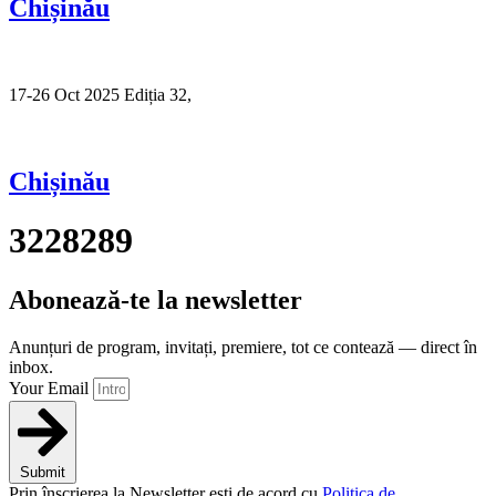
Chișinău
17-26 Oct 2025 Ediția 32,
Sibiu
Chișinău
3228289
Abonează-te la newsletter
Anunțuri de program, invitați, premiere, tot ce contează — direct în
inbox.
Your Email
Submit
Prin înscrierea la Newsletter ești de acord cu
Politica de