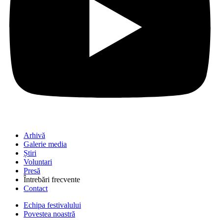
Arhivă
Galerie media
Știri
Voluntari
Presă
Întrebări frecvente
Contact
Echipa festivalului
Povestea noastră