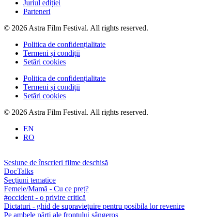
Juriul ediției
Parteneri
© 2026 Astra Film Festival. All rights reserved.
Politica de confidențialitate
Termeni și condiții
Setări cookies
Politica de confidențialitate
Termeni și condiții
Setări cookies
© 2026 Astra Film Festival. All rights reserved.
EN
RO
Sesiune de înscrieri filme deschisă
DocTalks
Secțiuni tematice
Femeie/Mamă - Cu ce preț?
#occident - o privire critică
Dictaturi - ghid de supraviețuire pentru posibila lor revenire
Pe ambele părți ale frontului sângeros