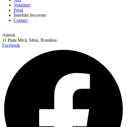
Voluntari
Presă
Întrebări frecvente
Contact
Adresă
11 Piața Mică, Sibiu, România
Facebook