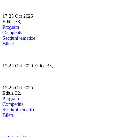
Skip
to
content
17-25 Oct 2026
Ediția 33,
Sibiu
Program
Competiția
Secțiuni tematice
Bilete
17-25 Oct 2026 Ediția 33,
Sibiu
17-26 Oct 2025
Ediția 32,
Sibiu
Program
Competiția
Secțiuni tematice
Bilete