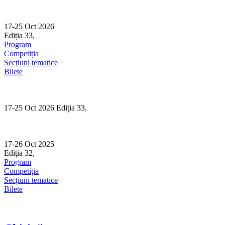
Skip
to
content
17-25 Oct 2026
Ediția 33,
Sibiu
Program
Competiția
Secțiuni tematice
Bilete
17-25 Oct 2026 Ediția 33,
Sibiu
17-26 Oct 2025
Ediția 32,
Sibiu
Program
Competiția
Secțiuni tematice
Bilete