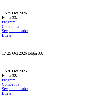
Skip
to
content
17-25 Oct 2026
Ediția 33,
Sibiu
Program
Competiția
Secțiuni tematice
Bilete
17-25 Oct 2026 Ediția 33,
Sibiu
17-26 Oct 2025
Ediția 32,
Sibiu
Program
Competiția
Secțiuni tematice
Bilete