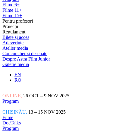
Filme 6+
Filme 11+
Filme 15+
Pentru profesori
Proiecții
Regulament
Bilete și acces
Adeverințe
Atelier media
Concurs benzi desenate
Despre Astra Film Junior
Galerie media
EN
RO
ONLINE,
26 OCT – 9 NOV 2025
Program
CHIȘINĂU,
13 – 15 NOV 2025
Filme
DocTalks
Program