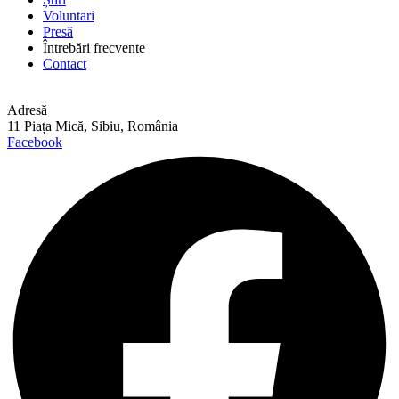
Voluntari
Presă
Întrebări frecvente
Contact
Adresă
11 Piața Mică, Sibiu, România
Facebook