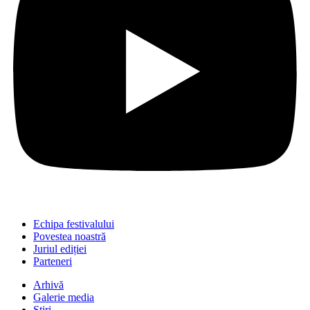
Echipa festivalului
Povestea noastră
Juriul ediției
Parteneri
Arhivă
Galerie media
Știri