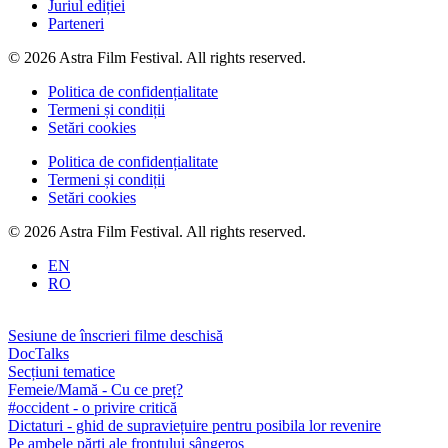
Juriul ediției
Parteneri
© 2026 Astra Film Festival. All rights reserved.
Politica de confidențialitate
Termeni și condiții
Setări cookies
Politica de confidențialitate
Termeni și condiții
Setări cookies
© 2026 Astra Film Festival. All rights reserved.
EN
RO
Sesiune de înscrieri filme deschisă
DocTalks
Secțiuni tematice
Femeie/Mamă - Cu ce preț?
#occident - o privire critică
Dictaturi - ghid de supraviețuire pentru posibila lor revenire
Pe ambele părți ale frontului sângeros