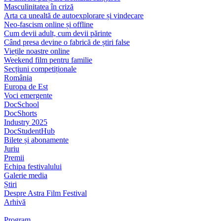
Masculinitatea în criză
Arta ca unealtă de autoexplorare și vindecare
Neo-fascism online și offline
Cum devii adult, cum devii părinte
Când presa devine o fabrică de știri false
Viețile noastre online
Weekend film pentru familie
Secțiuni competiționale
România
Europa de Est
Voci emergente
DocSchool
DocShorts
Industry 2025
DocStudentHub
Bilete și abonamente
Juriu
Premii
Echipa festivalului
Galerie media
Știri
Despre Astra Film Festival
Arhivă
Program