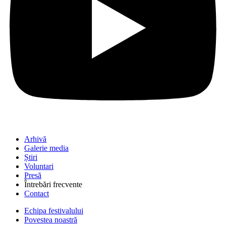
Arhivă
Galerie media
Știri
Voluntari
Presă
Întrebări frecvente
Contact
Echipa festivalului
Povestea noastră