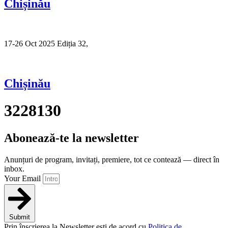
Chișinău
17-26 Oct 2025 Ediția 32,
Sibiu
Chișinău
3228130
Abonează-te la newsletter
Anunțuri de program, invitați, premiere, tot ce contează — direct în
inbox.
Your Email
Submit
Prin înscrierea la Newsletter ești de acord cu
Politica de