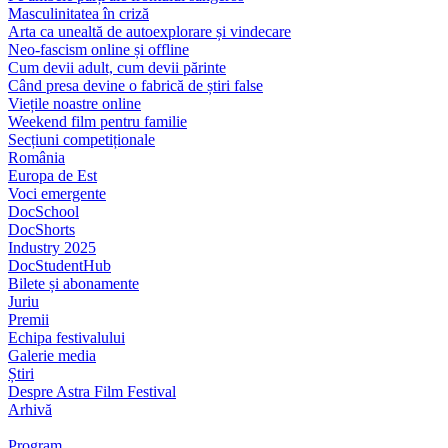
Masculinitatea în criză
Arta ca unealtă de autoexplorare și vindecare
Neo-fascism online și offline
Cum devii adult, cum devii părinte
Când presa devine o fabrică de știri false
Viețile noastre online
Weekend film pentru familie
Secțiuni competiționale
România
Europa de Est
Voci emergente
DocSchool
DocShorts
Industry 2025
DocStudentHub
Bilete și abonamente
Juriu
Premii
Echipa festivalului
Galerie media
Știri
Despre Astra Film Festival
Arhivă
Program