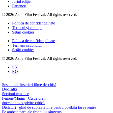
Juriul ediției
Parteneri
© 2026 Astra Film Festival. All rights reserved.
Politica de confidențialitate
Termeni și condiții
Setări cookies
Politica de confidențialitate
Termeni și condiții
Setări cookies
© 2026 Astra Film Festival. All rights reserved.
EN
RO
Sesiune de înscrieri filme deschisă
DocTalks
Secțiuni tematice
Femeie/Mamă - Cu ce preț?
#occident - o privire critică
Dictaturi - ghid de supraviețuire pentru posibila lor revenire
Pe ambele părți ale frontului sângeros