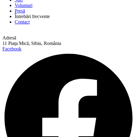
Voluntari
Presă
Întrebări frecvente
Contact
Adresă
11 Piața Mică, Sibiu, România
Facebook