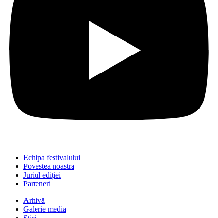
Echipa festivalului
Povestea noastră
Juriul ediției
Parteneri
Arhivă
Galerie media
Știri