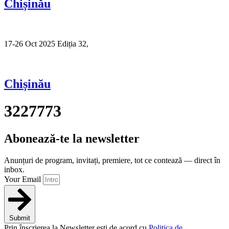
Chișinău
17-26 Oct 2025 Ediția 32,
Sibiu
Chișinău
3227773
Abonează-te la newsletter
Anunțuri de program, invitați, premiere, tot ce contează — direct în
inbox.
Your Email
Submit
Prin înscrierea la Newsletter ești de acord cu
Politica de