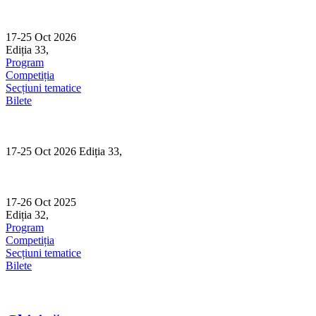
Skip
to
content
17-25 Oct 2026
Ediția 33,
Sibiu
Program
Competiția
Secțiuni tematice
Bilete
17-25 Oct 2026 Ediția 33,
Sibiu
17-26 Oct 2025
Ediția 32,
Sibiu
Program
Competiția
Secțiuni tematice
Bilete