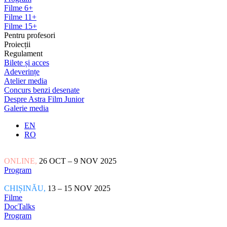
Filme 6+
Filme 11+
Filme 15+
Pentru profesori
Proiecții
Regulament
Bilete și acces
Adeverințe
Atelier media
Concurs benzi desenate
Despre Astra Film Junior
Galerie media
EN
RO
ONLINE,
26 OCT – 9 NOV 2025
Program
CHIȘINĂU,
13 – 15 NOV 2025
Filme
DocTalks
Program