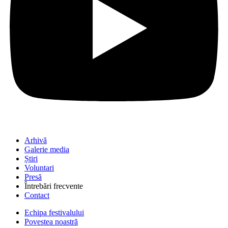
Arhivă
Galerie media
Știri
Voluntari
Presă
Întrebări frecvente
Contact
Echipa festivalului
Povestea noastră