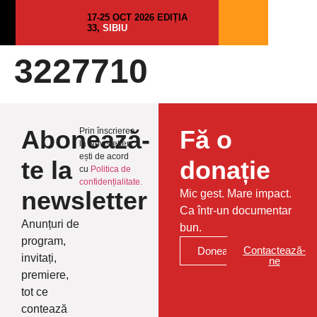
17-25 OCT 2026 EDIȚIA
33,
SIBIU
3227710
Abonează-
Fă o
Prin înscrierea
la Newsletter
ești de acord
te la
donație
cu
Politica de
confidențialitate.
newsletter
Mic gest. Mare impact.
Ca într-un documentar
Anunțuri de
bun.
program,
Contactează-
Donează
invitați,
ne
premiere,
tot ce
contează