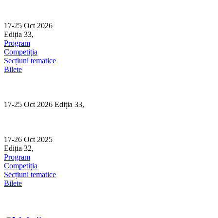
Skip
to
content
17-25 Oct 2026
Ediția 33,
Sibiu
Program
Competiția
Secțiuni tematice
Bilete
17-25 Oct 2026 Ediția 33,
Sibiu
17-26 Oct 2025
Ediția 32,
Sibiu
Program
Competiția
Secțiuni tematice
Bilete