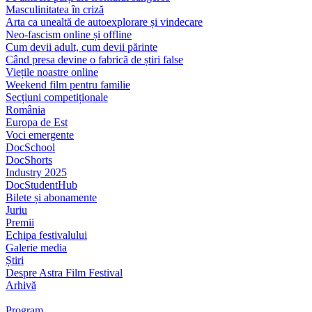
Masculinitatea în criză
Arta ca unealtă de autoexplorare și vindecare
Neo-fascism online și offline
Cum devii adult, cum devii părinte
Când presa devine o fabrică de știri false
Viețile noastre online
Weekend film pentru familie
Secțiuni competiționale
România
Europa de Est
Voci emergente
DocSchool
DocShorts
Industry 2025
DocStudentHub
Bilete și abonamente
Juriu
Premii
Echipa festivalului
Galerie media
Știri
Despre Astra Film Festival
Arhivă
Program