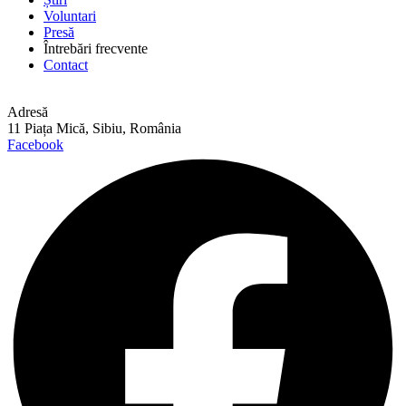
Voluntari
Presă
Întrebări frecvente
Contact
Adresă
11 Piața Mică, Sibiu, România
Facebook