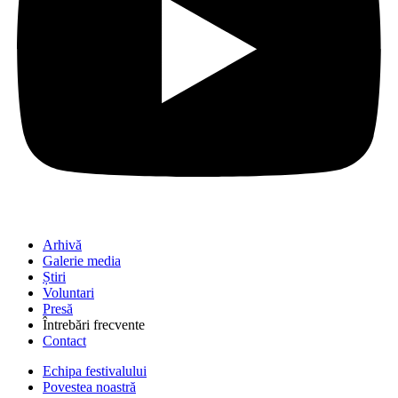
Arhivă
Galerie media
Știri
Voluntari
Presă
Întrebări frecvente
Contact
Echipa festivalului
Povestea noastră