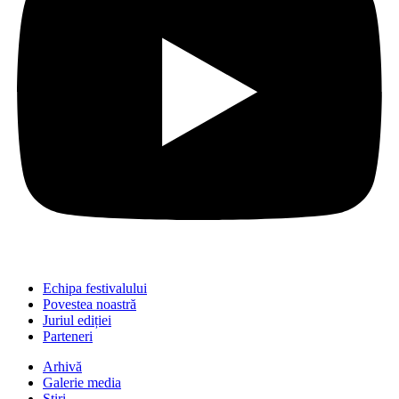
Echipa festivalului
Povestea noastră
Juriul ediției
Parteneri
Arhivă
Galerie media
Știri