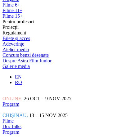
Filme 6+
Filme 11+
Filme 15+
Pentru profesori
Proiecții
Regulament
Bilete și acces
Adeverințe
Atelier media
Concurs benzi desenate
Despre Astra Film Junior
Galerie media
EN
RO
ONLINE,
26 OCT – 9 NOV 2025
Program
CHIȘINĂU,
13 – 15 NOV 2025
Filme
DocTalks
Program