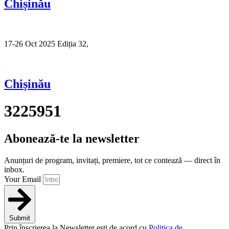
Chișinău
17-26 Oct 2025 Ediția 32,
Sibiu
Chișinău
3225951
Abonează-te la newsletter
Anunțuri de program, invitați, premiere, tot ce contează — direct în
inbox.
Your Email
Submit
Prin înscrierea la Newsletter ești de acord cu
Politica de