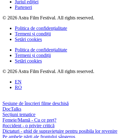
Juriul ediției
Parteneri
© 2026 Astra Film Festival. All rights reserved.
Politica de confidențialitate
Termeni și condiții
Setări cookies
Politica de confidențialitate
Termeni și condiții
Setări cookies
© 2026 Astra Film Festival. All rights reserved.
EN
RO
Sesiune de înscrieri filme deschisă
DocTalks
Secțiuni tematice
Femeie/Mamă - Cu ce preț?
#occident - o privire critică
Dictaturi - ghid de supraviețuire pentru posibila lor revenire
Pe ambele părți ale frontului sângeros