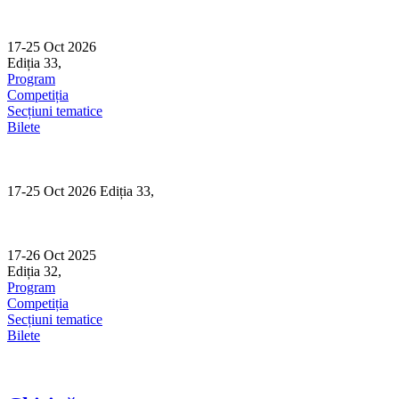
Skip
to
content
17-25 Oct 2026
Ediția 33,
Sibiu
Program
Competiția
Secțiuni tematice
Bilete
17-25 Oct 2026 Ediția 33,
Sibiu
17-26 Oct 2025
Ediția 32,
Sibiu
Program
Competiția
Secțiuni tematice
Bilete