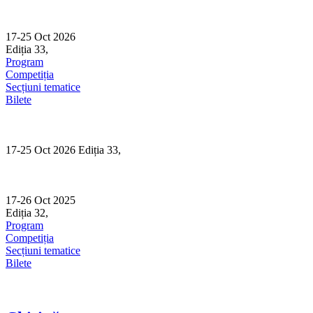
Skip
to
content
17-25 Oct 2026
Ediția 33,
Sibiu
Program
Competiția
Secțiuni tematice
Bilete
17-25 Oct 2026 Ediția 33,
Sibiu
17-26 Oct 2025
Ediția 32,
Sibiu
Program
Competiția
Secțiuni tematice
Bilete