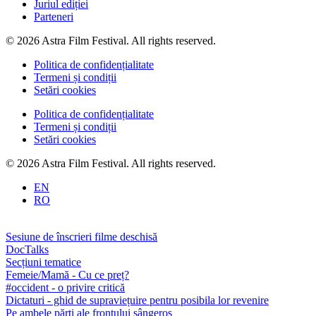
Juriul ediției
Parteneri
© 2026 Astra Film Festival. All rights reserved.
Politica de confidențialitate
Termeni și condiții
Setări cookies
Politica de confidențialitate
Termeni și condiții
Setări cookies
© 2026 Astra Film Festival. All rights reserved.
EN
RO
Sesiune de înscrieri filme deschisă
DocTalks
Secțiuni tematice
Femeie/Mamă - Cu ce preț?
#occident - o privire critică
Dictaturi - ghid de supraviețuire pentru posibila lor revenire
Pe ambele părți ale frontului sângeros