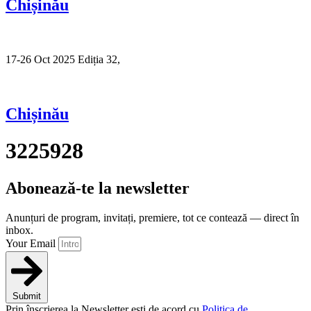
Chișinău
17-26 Oct 2025 Ediția 32,
Sibiu
Chișinău
3225928
Abonează-te la newsletter
Anunțuri de program, invitați, premiere, tot ce contează — direct în
inbox.
Your Email
Submit
Prin înscrierea la Newsletter ești de acord cu
Politica de