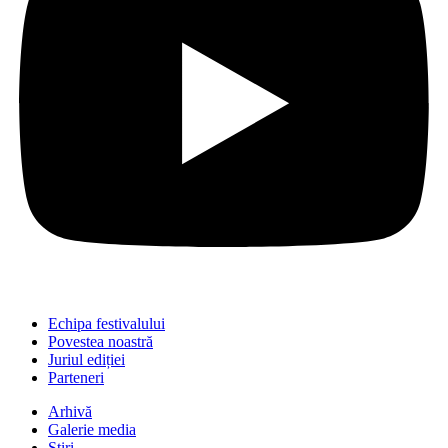
Echipa festivalului
Povestea noastră
Juriul ediției
Parteneri
Arhivă
Galerie media
Știri