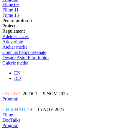
Filme 6+
Filme 11+
Filme 15+
Pentru profesori
Proiecții
Regulament
Bilete și acces
Adeverințe
Atelier media
Concurs benzi desenate
Despre Astra Film Junior
Galerie media
EN
RO
ONLINE,
26 OCT – 9 NOV 2025
Program
CHIȘINĂU,
13 – 15 NOV 2025
Filme
DocTalks
Program