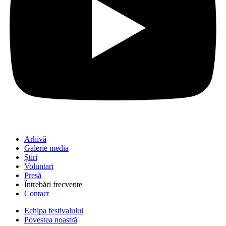
Arhivă
Galerie media
Știri
Voluntari
Presă
Întrebări frecvente
Contact
Echipa festivalului
Povestea noastră