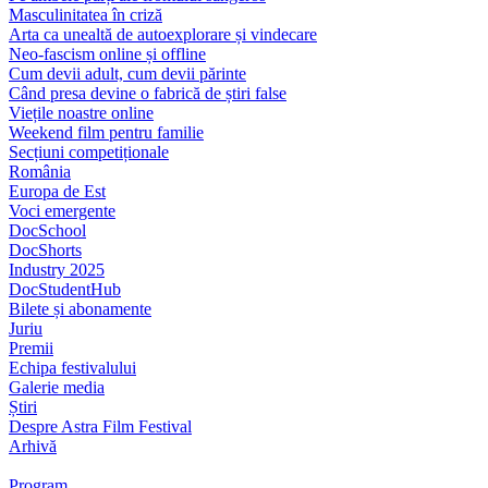
Masculinitatea în criză
Arta ca unealtă de autoexplorare și vindecare
Neo-fascism online și offline
Cum devii adult, cum devii părinte
Când presa devine o fabrică de știri false
Viețile noastre online
Weekend film pentru familie
Secțiuni competiționale
România
Europa de Est
Voci emergente
DocSchool
DocShorts
Industry 2025
DocStudentHub
Bilete și abonamente
Juriu
Premii
Echipa festivalului
Galerie media
Știri
Despre Astra Film Festival
Arhivă
Program