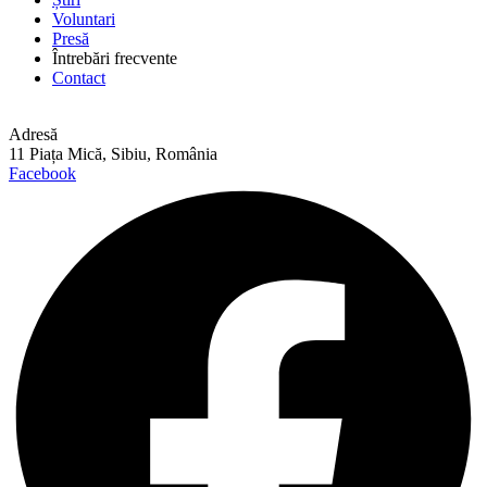
Voluntari
Presă
Întrebări frecvente
Contact
Adresă
11 Piața Mică, Sibiu, România
Facebook