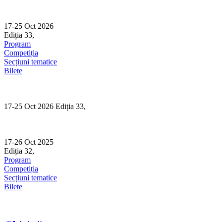
Skip
to
content
17-25 Oct 2026
Ediția 33,
Sibiu
Program
Competiția
Secțiuni tematice
Bilete
17-25 Oct 2026 Ediția 33,
Sibiu
17-26 Oct 2025
Ediția 32,
Sibiu
Program
Competiția
Secțiuni tematice
Bilete