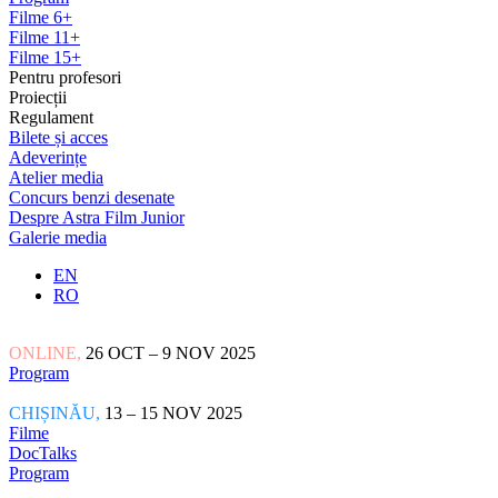
Filme 6+
Filme 11+
Filme 15+
Pentru profesori
Proiecții
Regulament
Bilete și acces
Adeverințe
Atelier media
Concurs benzi desenate
Despre Astra Film Junior
Galerie media
EN
RO
ONLINE,
26 OCT – 9 NOV 2025
Program
CHIȘINĂU,
13 – 15 NOV 2025
Filme
DocTalks
Program