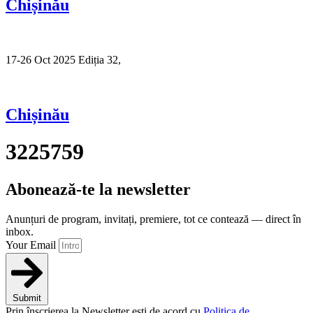
Chișinău
17-26 Oct 2025 Ediția 32,
Sibiu
Chișinău
3225759
Abonează-te la newsletter
Anunțuri de program, invitați, premiere, tot ce contează — direct în
inbox.
Your Email
Submit
Prin înscrierea la Newsletter ești de acord cu
Politica de