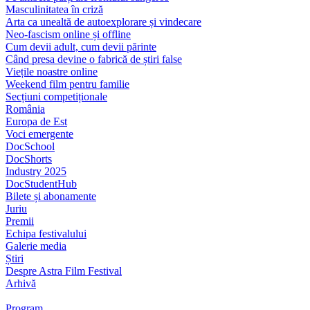
Masculinitatea în criză
Arta ca unealtă de autoexplorare și vindecare
Neo-fascism online și offline
Cum devii adult, cum devii părinte
Când presa devine o fabrică de știri false
Viețile noastre online
Weekend film pentru familie
Secțiuni competiționale
România
Europa de Est
Voci emergente
DocSchool
DocShorts
Industry 2025
DocStudentHub
Bilete și abonamente
Juriu
Premii
Echipa festivalului
Galerie media
Știri
Despre Astra Film Festival
Arhivă
Program