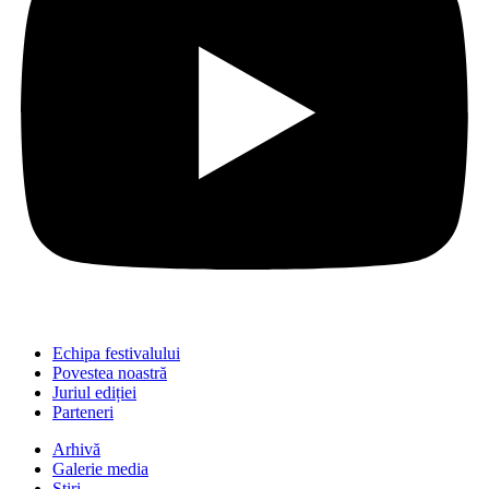
Echipa festivalului
Povestea noastră
Juriul ediției
Parteneri
Arhivă
Galerie media
Știri