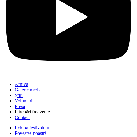
Arhivă
Galerie media
Știri
Voluntari
Presă
Întrebări frecvente
Contact
Echipa festivalului
Povestea noastră