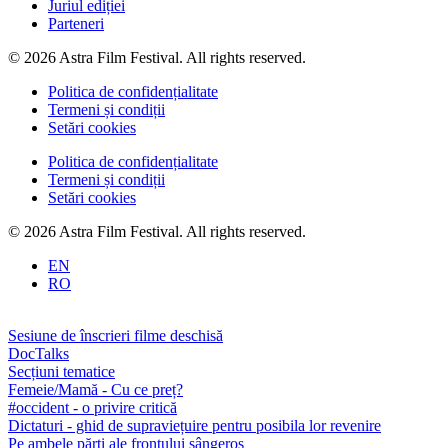
Juriul ediției
Parteneri
© 2026 Astra Film Festival. All rights reserved.
Politica de confidențialitate
Termeni și condiții
Setări cookies
Politica de confidențialitate
Termeni și condiții
Setări cookies
© 2026 Astra Film Festival. All rights reserved.
EN
RO
Sesiune de înscrieri filme deschisă
DocTalks
Secțiuni tematice
Femeie/Mamă - Cu ce preț?
#occident - o privire critică
Dictaturi - ghid de supraviețuire pentru posibila lor revenire
Pe ambele părți ale frontului sângeros