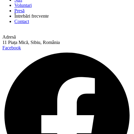
Voluntari
Presă
Întrebări frecvente
Contact
Adresă
11 Piața Mică, Sibiu, România
Facebook