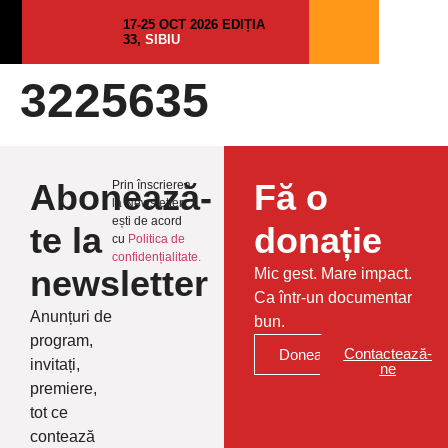
17-25 OCT 2026 EDIȚIA
33,
SIBIU
3225635
Abonează-
Fă o
Prin înscrierea
la Newsletter
ești de acord
te la
donație
cu
Politica de
confidențialitate.
newsletter
Mic gest. Mare impact.
Ca într-un documentar
Anunțuri de
bun.
program,
Contactează-
Donează
invitați,
ne
premiere,
tot ce
contează