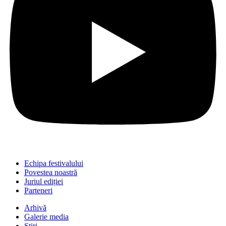
Echipa festivalului
Povestea noastră
Juriul ediției
Parteneri
Arhivă
Galerie media
Știri