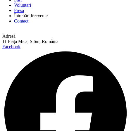
Voluntari
Presă
Întrebări frecvente
Contact
Adresă
11 Piața Mică, Sibiu, România
Facebook