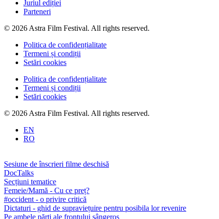
Juriul ediției
Parteneri
© 2026 Astra Film Festival. All rights reserved.
Politica de confidențialitate
Termeni și condiții
Setări cookies
Politica de confidențialitate
Termeni și condiții
Setări cookies
© 2026 Astra Film Festival. All rights reserved.
EN
RO
Sesiune de înscrieri filme deschisă
DocTalks
Secțiuni tematice
Femeie/Mamă - Cu ce preț?
#occident - o privire critică
Dictaturi - ghid de supraviețuire pentru posibila lor revenire
Pe ambele părți ale frontului sângeros