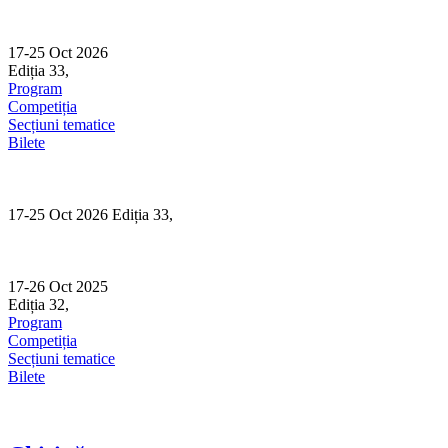
Skip
to
content
17-25 Oct 2026
Ediția 33,
Sibiu
Program
Competiția
Secțiuni tematice
Bilete
17-25 Oct 2026 Ediția 33,
Sibiu
17-26 Oct 2025
Ediția 32,
Sibiu
Program
Competiția
Secțiuni tematice
Bilete