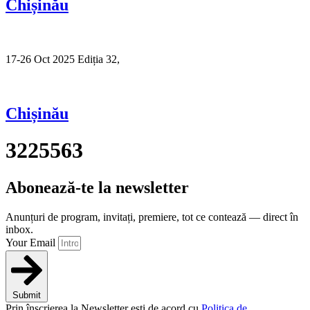
Chișinău
17-26 Oct 2025 Ediția 32,
Sibiu
Chișinău
3225563
Abonează-te la newsletter
Anunțuri de program, invitați, premiere, tot ce contează — direct în
inbox.
Your Email
Submit
Prin înscrierea la Newsletter ești de acord cu
Politica de