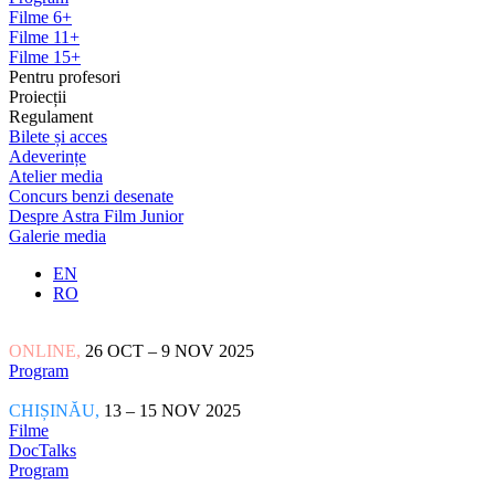
Filme 6+
Filme 11+
Filme 15+
Pentru profesori
Proiecții
Regulament
Bilete și acces
Adeverințe
Atelier media
Concurs benzi desenate
Despre Astra Film Junior
Galerie media
EN
RO
ONLINE,
26 OCT – 9 NOV 2025
Program
CHIȘINĂU,
13 – 15 NOV 2025
Filme
DocTalks
Program