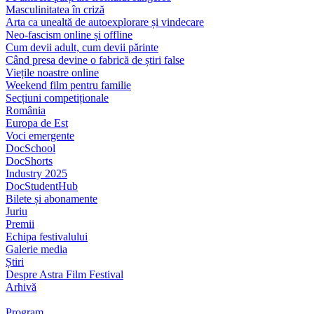
Masculinitatea în criză
Arta ca unealtă de autoexplorare și vindecare
Neo-fascism online și offline
Cum devii adult, cum devii părinte
Când presa devine o fabrică de știri false
Viețile noastre online
Weekend film pentru familie
Secțiuni competiționale
România
Europa de Est
Voci emergente
DocSchool
DocShorts
Industry 2025
DocStudentHub
Bilete și abonamente
Juriu
Premii
Echipa festivalului
Galerie media
Știri
Despre Astra Film Festival
Arhivă
Program