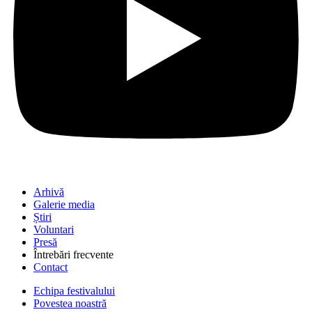
Arhivă
Galerie media
Știri
Voluntari
Presă
Întrebări frecvente
Contact
Echipa festivalului
Povestea noastră