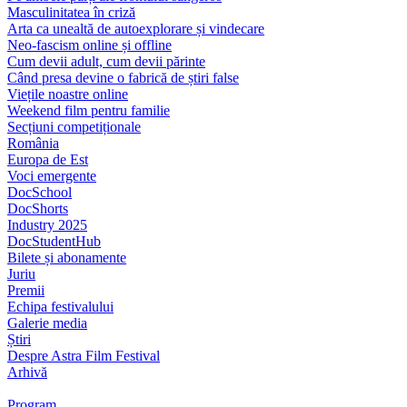
Masculinitatea în criză
Arta ca unealtă de autoexplorare și vindecare
Neo-fascism online și offline
Cum devii adult, cum devii părinte
Când presa devine o fabrică de știri false
Viețile noastre online
Weekend film pentru familie
Secțiuni competiționale
România
Europa de Est
Voci emergente
DocSchool
DocShorts
Industry 2025
DocStudentHub
Bilete și abonamente
Juriu
Premii
Echipa festivalului
Galerie media
Știri
Despre Astra Film Festival
Arhivă
Program