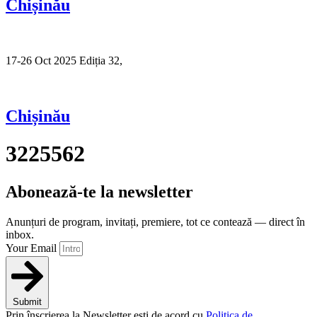
Chișinău
17-26 Oct 2025 Ediția 32,
Sibiu
Chișinău
3225562
Abonează-te la newsletter
Anunțuri de program, invitați, premiere, tot ce contează — direct în
inbox.
Your Email
Submit
Prin înscrierea la Newsletter ești de acord cu
Politica de