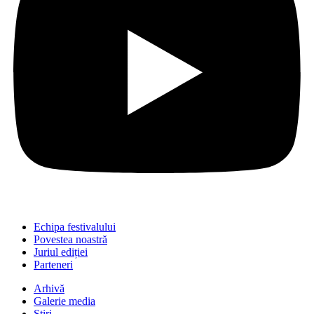
Echipa festivalului
Povestea noastră
Juriul ediției
Parteneri
Arhivă
Galerie media
Știri