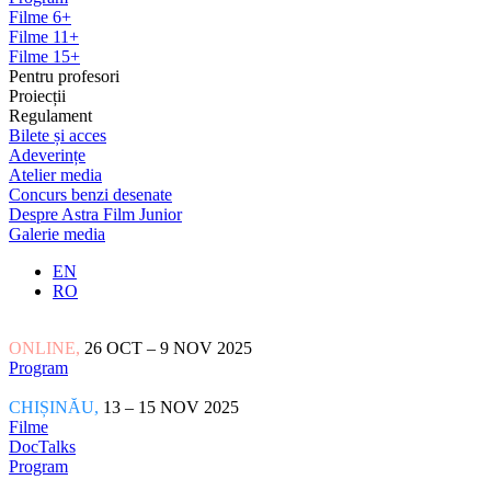
Filme 6+
Filme 11+
Filme 15+
Pentru profesori
Proiecții
Regulament
Bilete și acces
Adeverințe
Atelier media
Concurs benzi desenate
Despre Astra Film Junior
Galerie media
EN
RO
ONLINE,
26 OCT – 9 NOV 2025
Program
CHIȘINĂU,
13 – 15 NOV 2025
Filme
DocTalks
Program