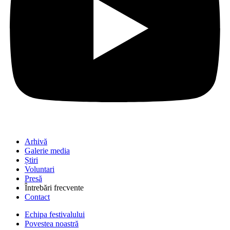
Arhivă
Galerie media
Știri
Voluntari
Presă
Întrebări frecvente
Contact
Echipa festivalului
Povestea noastră