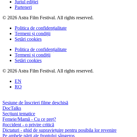
Juriul ediției
Parteneri
© 2026 Astra Film Festival. All rights reserved.
Politica de confidențialitate
Termeni și condiții
Setări cookies
Politica de confidențialitate
Termeni și condiții
Setări cookies
© 2026 Astra Film Festival. All rights reserved.
EN
RO
Sesiune de înscrieri filme deschisă
DocTalks
Secțiuni tematice
Femeie/Mamă - Cu ce preț?
#occident - o privire critică
Dictaturi - ghid de supraviețuire pentru posibila lor revenire
Pe ambele părți ale frontului sângeros