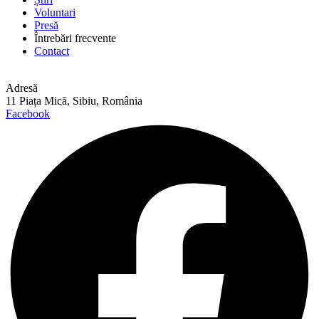
Voluntari
Presă
Întrebări frecvente
Contact
Adresă
11 Piața Mică, Sibiu, România
Facebook