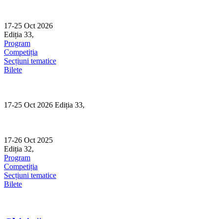
Skip
to
content
17-25 Oct 2026
Ediția 33,
Sibiu
Program
Competiția
Secțiuni tematice
Bilete
17-25 Oct 2026 Ediția 33,
Sibiu
17-26 Oct 2025
Ediția 32,
Sibiu
Program
Competiția
Secțiuni tematice
Bilete