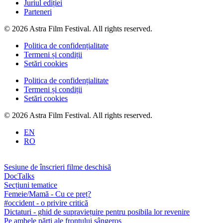
Juriul ediției
Parteneri
© 2026 Astra Film Festival. All rights reserved.
Politica de confidențialitate
Termeni și condiții
Setări cookies
Politica de confidențialitate
Termeni și condiții
Setări cookies
© 2026 Astra Film Festival. All rights reserved.
EN
RO
Sesiune de înscrieri filme deschisă
DocTalks
Secțiuni tematice
Femeie/Mamă - Cu ce preț?
#occident - o privire critică
Dictaturi - ghid de supraviețuire pentru posibila lor revenire
Pe ambele părți ale frontului sângeros