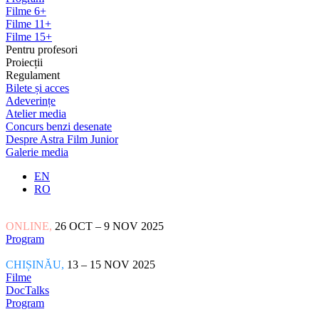
Filme 6+
Filme 11+
Filme 15+
Pentru profesori
Proiecții
Regulament
Bilete și acces
Adeverințe
Atelier media
Concurs benzi desenate
Despre Astra Film Junior
Galerie media
EN
RO
ONLINE,
26 OCT – 9 NOV 2025
Program
CHIȘINĂU,
13 – 15 NOV 2025
Filme
DocTalks
Program