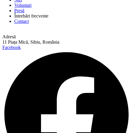
Voluntari
Presă
Întrebări frecvente
Contact
Adresă
11 Piața Mică, Sibiu, România
Facebook