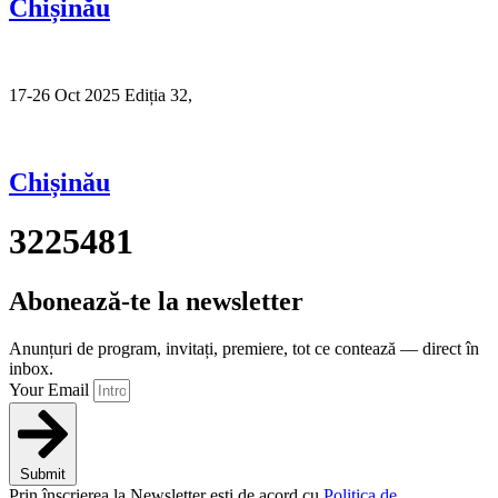
Chișinău
17-26 Oct 2025 Ediția 32,
Sibiu
Chișinău
3225481
Abonează-te la newsletter
Anunțuri de program, invitați, premiere, tot ce contează — direct în
inbox.
Your Email
Submit
Prin înscrierea la Newsletter ești de acord cu
Politica de