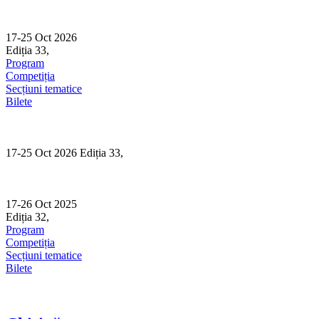
Skip
to
content
17-25 Oct 2026
Ediția 33,
Sibiu
Program
Competiția
Secțiuni tematice
Bilete
17-25 Oct 2026 Ediția 33,
Sibiu
17-26 Oct 2025
Ediția 32,
Sibiu
Program
Competiția
Secțiuni tematice
Bilete