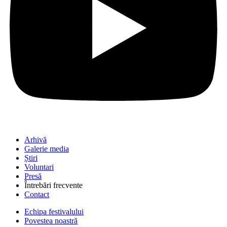
Arhivă
Galerie media
Știri
Voluntari
Presă
Întrebări frecvente
Contact
Echipa festivalului
Povestea noastră