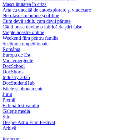
Masculinitatea în criză
Arta ca unealtă de autoexplorare și vindecare
Neo-fascism online și offline
Cum devii adult, cum devii părinte
Când presa devine o fabrică de știri false
Viețile noastre online
Weekend film pentru familie
Secțiuni competiționale
România
Europa de Est
Voci emergente
DocSchool
DocShorts
Industry 2025
DocStudentHub
Bilete și abonamente
Juriu
Premii
Echipa festivalului
Galerie media
Știri
Despre Astra Film Festival
Arhivă
Program