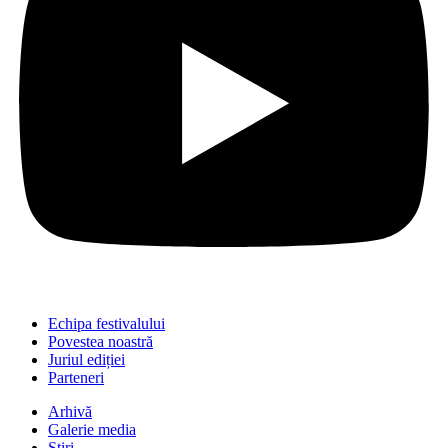
Echipa festivalului
Povestea noastră
Juriul ediției
Parteneri
Arhivă
Galerie media
Știri