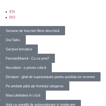
EN
RO
Sesiune de înscrieri filme deschisă
DocTalks
Secțiuni tematice
Femeie/Mamă - Cu ce preț?
#occident - o privire critică
Dictaturi - ghid de supraviețuire pentru posibila lor revenire
Pe ambele părți ale frontului sângeros
Masculinitatea în criză
Arta ca unealtă de autoexplorare și vindecare