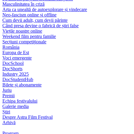
Masculinitatea în criză
Arta ca unealtă de autoexplorare și vindecare
Neo-fascism online și offline
Cum devii adult, cum devii părinte
Când presa devine o fabrică de știri false
Viețile noastre online
Weekend film pentru familie
Secțiuni competiționale
România
Europa de Est
Voci emergente
DocSchool
DocShorts
Industry 2025
DocStudentHub
Bilete și abonamente
Juriu
Premii
Echipa festivalului
Galerie media
Știri
Despre Astra Film Festival
Arhivă
Program