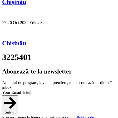
Chișinău
17-26 Oct 2025 Ediția 32,
Sibiu
Chișinău
3225401
Abonează-te la newsletter
Anunțuri de program, invitați, premiere, tot ce contează — direct în
inbox.
Your Email
Submit
Prin înscrierea la Newsletter ești de acord cu
Politica de