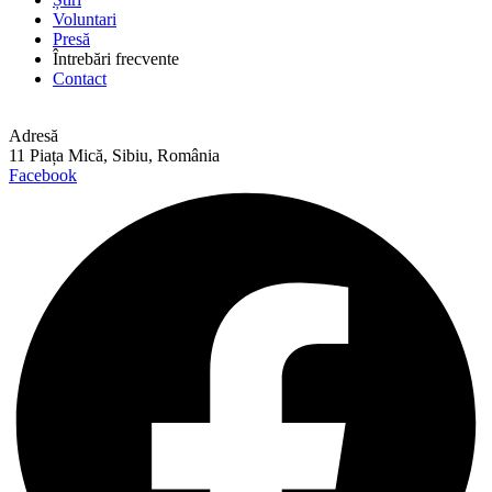
Voluntari
Presă
Întrebări frecvente
Contact
Adresă
11 Piața Mică, Sibiu, România
Facebook