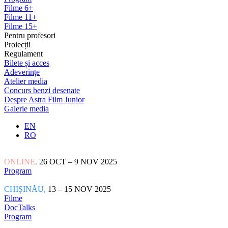
Filme 6+
Filme 11+
Filme 15+
Pentru profesori
Proiecții
Regulament
Bilete și acces
Adeverințe
Atelier media
Concurs benzi desenate
Despre Astra Film Junior
Galerie media
EN
RO
ONLINE,
26 OCT – 9 NOV 2025
Program
CHIȘINĂU,
13 – 15 NOV 2025
Filme
DocTalks
Program