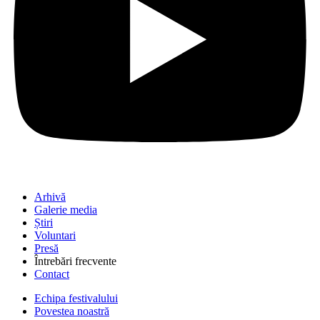
Arhivă
Galerie media
Știri
Voluntari
Presă
Întrebări frecvente
Contact
Echipa festivalului
Povestea noastră