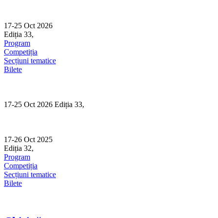
Skip
to
content
17-25 Oct 2026
Ediția 33,
Sibiu
Program
Competiția
Secțiuni tematice
Bilete
17-25 Oct 2026 Ediția 33,
Sibiu
17-26 Oct 2025
Ediția 32,
Sibiu
Program
Competiția
Secțiuni tematice
Bilete