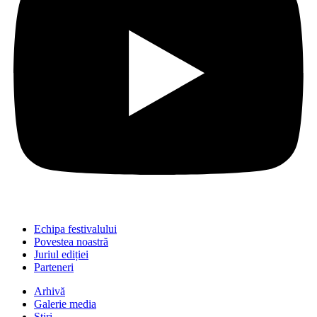
Echipa festivalului
Povestea noastră
Juriul ediției
Parteneri
Arhivă
Galerie media
Știri