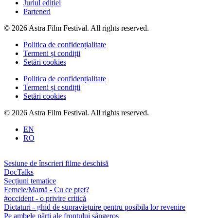
Juriul ediției
Parteneri
© 2026 Astra Film Festival. All rights reserved.
Politica de confidențialitate
Termeni și condiții
Setări cookies
Politica de confidențialitate
Termeni și condiții
Setări cookies
© 2026 Astra Film Festival. All rights reserved.
EN
RO
Sesiune de înscrieri filme deschisă
DocTalks
Secțiuni tematice
Femeie/Mamă - Cu ce preț?
#occident - o privire critică
Dictaturi - ghid de supraviețuire pentru posibila lor revenire
Pe ambele părți ale frontului sângeros