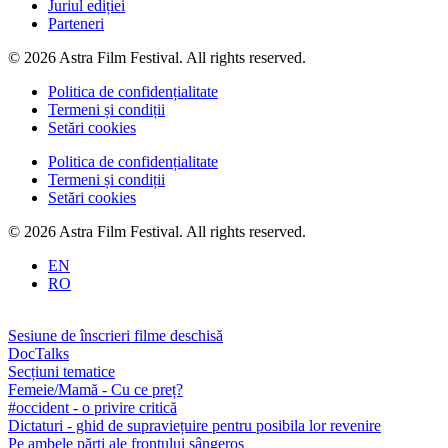
Juriul ediției
Parteneri
© 2026 Astra Film Festival. All rights reserved.
Politica de confidențialitate
Termeni și condiții
Setări cookies
Politica de confidențialitate
Termeni și condiții
Setări cookies
© 2026 Astra Film Festival. All rights reserved.
EN
RO
Sesiune de înscrieri filme deschisă
DocTalks
Secțiuni tematice
Femeie/Mamă - Cu ce preț?
#occident - o privire critică
Dictaturi - ghid de supraviețuire pentru posibila lor revenire
Pe ambele părți ale frontului sângeros