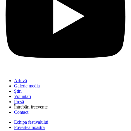
Arhivă
Galerie media
Știri
Voluntari
Presă
Întrebări frecvente
Contact
Echipa festivalului
Povestea noastră