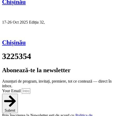
Chișinău
17-26 Oct 2025 Ediția 32,
Sibiu
Chișinău
3225354
Abonează-te la newsletter
Anunțuri de program, invitați, premiere, tot ce contează — direct în
inbox.
Your Email
Submit
Prin înscrierea la Newsletter ești de acord cu
Politica de