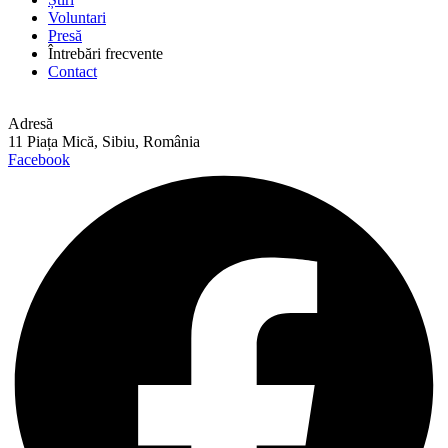
Voluntari
Presă
Întrebări frecvente
Contact
Adresă
11 Piața Mică, Sibiu, România
Facebook