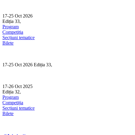
Skip
to
content
17-25 Oct 2026
Ediția 33,
Sibiu
Program
Competiția
Secțiuni tematice
Bilete
17-25 Oct 2026 Ediția 33,
Sibiu
17-26 Oct 2025
Ediția 32,
Sibiu
Program
Competiția
Secțiuni tematice
Bilete