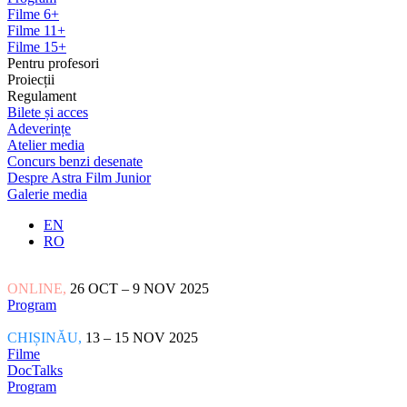
Filme 6+
Filme 11+
Filme 15+
Pentru profesori
Proiecții
Regulament
Bilete și acces
Adeverințe
Atelier media
Concurs benzi desenate
Despre Astra Film Junior
Galerie media
EN
RO
ONLINE,
26 OCT – 9 NOV 2025
Program
CHIȘINĂU,
13 – 15 NOV 2025
Filme
DocTalks
Program