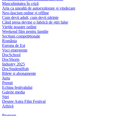
Masculinitatea în criză
Arta ca unealtă de autoexplorare și vindecare
Neo-fascism online și offline
Cum devii adult, cum devii părinte
Când presa devine o fabrică de știri false
Viețile noastre online
Weekend film pentru familie
Secțiuni competiționale
România
Europa de Est
Voci emergente
DocSchool
DocShorts
Industry 2025
DocStudentHub
Bilete și abonamente
Juriu
Premii
Echipa festivalului
Galerie media
Știri
Despre Astra Film Festival
Arhivă
Program