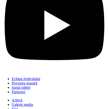
Echipa festivalului
Povestea noastră
Juriul ediției
Parteneri
Arhivă
Galerie media
Știri