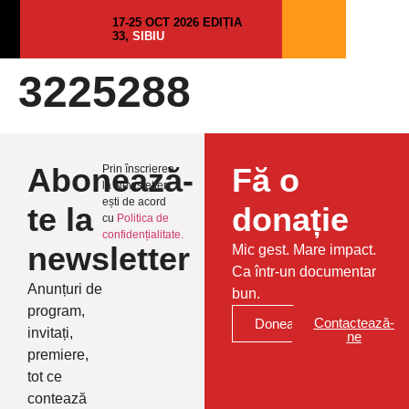
17-25 OCT 2026 EDIȚIA
33,
SIBIU
3225288
Abonează-
Fă o
Prin înscrierea
la Newsletter
ești de acord
te la
donație
cu
Politica de
confidențialitate.
newsletter
Mic gest. Mare impact.
Ca într-un documentar
Anunțuri de
bun.
program,
Contactează-
Donează
invitați,
ne
premiere,
tot ce
contează