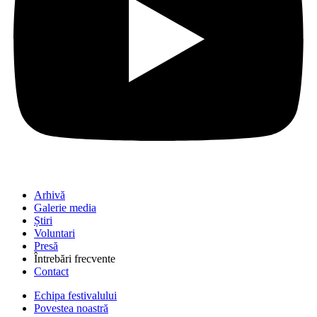
Arhivă
Galerie media
Știri
Voluntari
Presă
Întrebări frecvente
Contact
Echipa festivalului
Povestea noastră