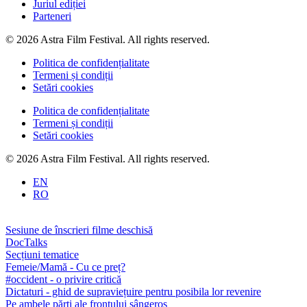
Juriul ediției
Parteneri
© 2026 Astra Film Festival. All rights reserved.
Politica de confidențialitate
Termeni și condiții
Setări cookies
Politica de confidențialitate
Termeni și condiții
Setări cookies
© 2026 Astra Film Festival. All rights reserved.
EN
RO
Sesiune de înscrieri filme deschisă
DocTalks
Secțiuni tematice
Femeie/Mamă - Cu ce preț?
#occident - o privire critică
Dictaturi - ghid de supraviețuire pentru posibila lor revenire
Pe ambele părți ale frontului sângeros