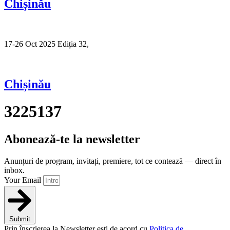
Chișinău
17-26 Oct 2025 Ediția 32,
Sibiu
Chișinău
3225137
Abonează-te la newsletter
Anunțuri de program, invitați, premiere, tot ce contează — direct în
inbox.
Your Email
Submit
Prin înscrierea la Newsletter ești de acord cu
Politica de