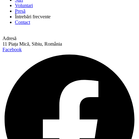
Voluntari
Presă
Întrebări frecvente
Contact
Adresă
11 Piața Mică, Sibiu, România
Facebook