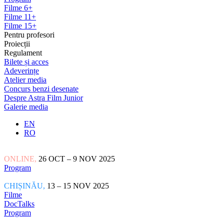
Filme 6+
Filme 11+
Filme 15+
Pentru profesori
Proiecții
Regulament
Bilete și acces
Adeverințe
Atelier media
Concurs benzi desenate
Despre Astra Film Junior
Galerie media
EN
RO
ONLINE,
26 OCT – 9 NOV 2025
Program
CHIȘINĂU,
13 – 15 NOV 2025
Filme
DocTalks
Program