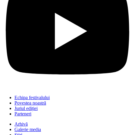
Echipa festivalului
Povestea noastră
Juriul ediției
Parteneri
Arhivă
Galerie media
Știri