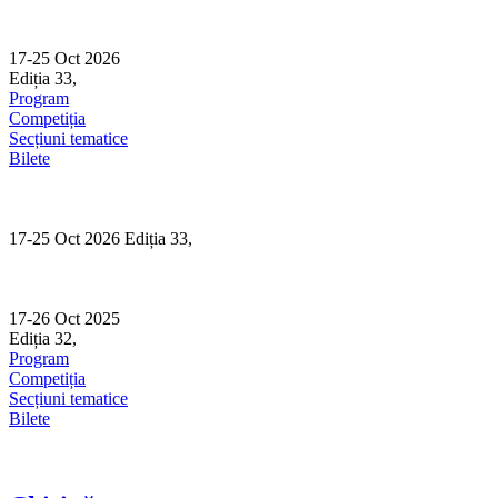
Skip
to
content
17-25 Oct 2026
Ediția 33,
Sibiu
Program
Competiția
Secțiuni tematice
Bilete
17-25 Oct 2026 Ediția 33,
Sibiu
17-26 Oct 2025
Ediția 32,
Sibiu
Program
Competiția
Secțiuni tematice
Bilete