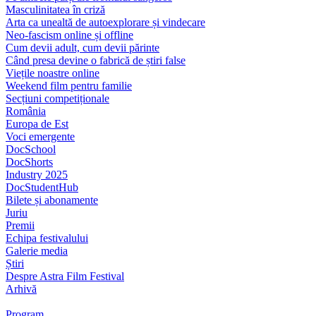
Masculinitatea în criză
Arta ca unealtă de autoexplorare și vindecare
Neo-fascism online și offline
Cum devii adult, cum devii părinte
Când presa devine o fabrică de știri false
Viețile noastre online
Weekend film pentru familie
Secțiuni competiționale
România
Europa de Est
Voci emergente
DocSchool
DocShorts
Industry 2025
DocStudentHub
Bilete și abonamente
Juriu
Premii
Echipa festivalului
Galerie media
Știri
Despre Astra Film Festival
Arhivă
Program