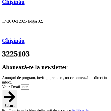
Chișinău
17-26 Oct 2025 Ediția 32,
Sibiu
Chișinău
3225103
Abonează-te la newsletter
Anunțuri de program, invitați, premiere, tot ce contează — direct în
inbox.
Your Email
Submit
Prin înscrierea la Newsletter ești de acord cu
Politica de