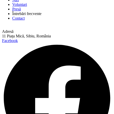
Voluntari
Presă
Întrebări frecvente
Contact
Adresă
11 Piața Mică, Sibiu, România
Facebook