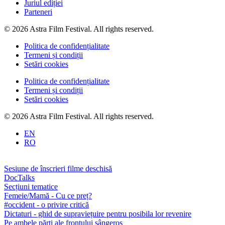
Juriul ediției
Parteneri
© 2026 Astra Film Festival. All rights reserved.
Politica de confidențialitate
Termeni și condiții
Setări cookies
Politica de confidențialitate
Termeni și condiții
Setări cookies
© 2026 Astra Film Festival. All rights reserved.
EN
RO
Sesiune de înscrieri filme deschisă
DocTalks
Secțiuni tematice
Femeie/Mamă - Cu ce preț?
#occident - o privire critică
Dictaturi - ghid de supraviețuire pentru posibila lor revenire
Pe ambele părți ale frontului sângeros