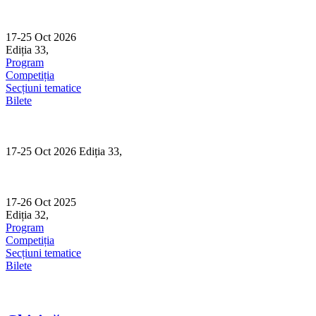
Skip
to
content
17-25 Oct 2026
Ediția 33,
Sibiu
Program
Competiția
Secțiuni tematice
Bilete
17-25 Oct 2026 Ediția 33,
Sibiu
17-26 Oct 2025
Ediția 32,
Sibiu
Program
Competiția
Secțiuni tematice
Bilete