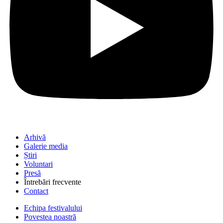
Arhivă
Galerie media
Știri
Voluntari
Presă
Întrebări frecvente
Contact
Echipa festivalului
Povestea noastră