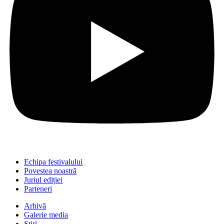
Echipa festivalului
Povestea noastră
Juriul ediției
Parteneri
Arhivă
Galerie media
Știri