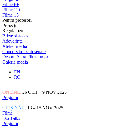
Filme 6+
Filme 11+
Filme 15+
Pentru profesori
Proiecții
Regulament
Bilete și acces
Adeverințe
Atelier media
Concurs benzi desenate
Despre Astra Film Junior
Galerie media
EN
RO
ONLINE,
26 OCT – 9 NOV 2025
Program
CHIȘINĂU,
13 – 15 NOV 2025
Filme
DocTalks
Program