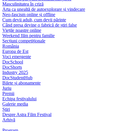
Masculinitatea în criză
Arta ca unealtă de autoexplorare și vindecare
Neo-fascism online și offline
Cum devii adult, cum devii părinte
Când presa devine o fabrică de știri false
Viețile noastre online
Weekend film pentru familie
Secțiuni competiționale
România
Europa de Est
Voci emergente
DocSchool
DocShorts
Industry 2025
DocStudentHub
Bilete și abonamente
Juriu
Premii
Echipa festivalului
Galerie media
Știri
Despre Astra Film Festival
Arhivă
Program