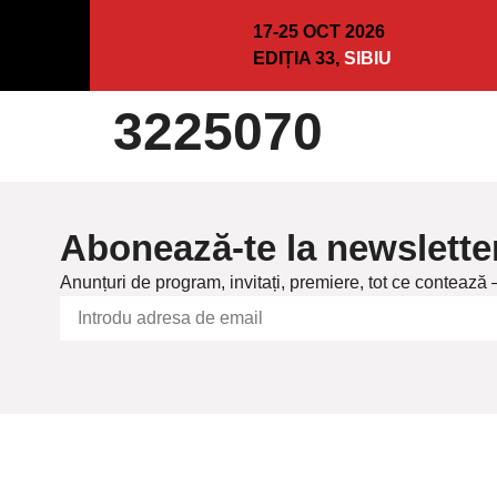
17-25 OCT 2026
EDIȚIA 33,
SIBIU
3225070
Abonează-te la newslette
Anunțuri de program, invitați, premiere, tot ce contează 