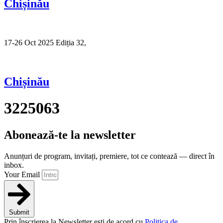
Chișinău
17-26 Oct 2025 Ediția 32,
Sibiu
Chișinău
3225063
Abonează-te la newsletter
Anunțuri de program, invitați, premiere, tot ce contează — direct în
inbox.
Your Email
Submit
Prin înscrierea la Newsletter ești de acord cu
Politica de