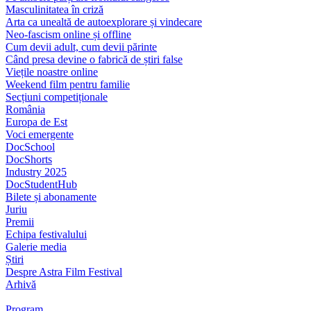
Masculinitatea în criză
Arta ca unealtă de autoexplorare și vindecare
Neo-fascism online și offline
Cum devii adult, cum devii părinte
Când presa devine o fabrică de știri false
Viețile noastre online
Weekend film pentru familie
Secțiuni competiționale
România
Europa de Est
Voci emergente
DocSchool
DocShorts
Industry 2025
DocStudentHub
Bilete și abonamente
Juriu
Premii
Echipa festivalului
Galerie media
Știri
Despre Astra Film Festival
Arhivă
Program