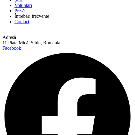
Voluntari
Presă
Întrebări frecvente
Contact
Adresă
11 Piața Mică, Sibiu, România
Facebook