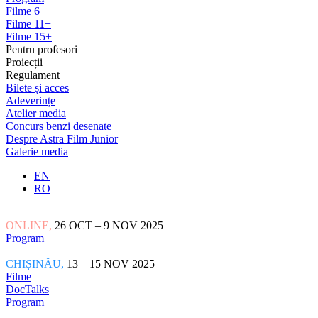
Filme 6+
Filme 11+
Filme 15+
Pentru profesori
Proiecții
Regulament
Bilete și acces
Adeverințe
Atelier media
Concurs benzi desenate
Despre Astra Film Junior
Galerie media
EN
RO
ONLINE,
26 OCT – 9 NOV 2025
Program
CHIȘINĂU,
13 – 15 NOV 2025
Filme
DocTalks
Program