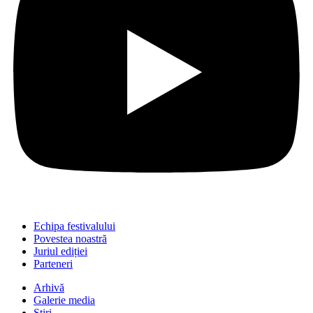
Echipa festivalului
Povestea noastră
Juriul ediției
Parteneri
Arhivă
Galerie media
Știri