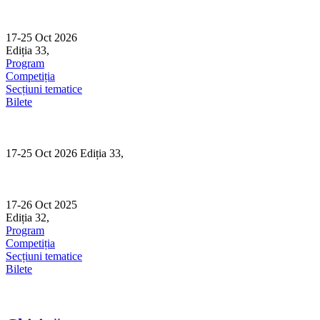
Skip
to
content
17-25 Oct 2026
Ediția 33,
Sibiu
Program
Competiția
Secțiuni tematice
Bilete
17-25 Oct 2026 Ediția 33,
Sibiu
17-26 Oct 2025
Ediția 32,
Sibiu
Program
Competiția
Secțiuni tematice
Bilete