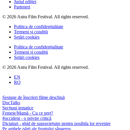
Juriul ediției
Parteneri
© 2026 Astra Film Festival. All rights reserved.
Politica de confidențialitate
Termeni și condiții
Setări cookies
Politica de confidențialitate
Termeni și condiții
Setări cookies
© 2026 Astra Film Festival. All rights reserved.
EN
RO
Sesiune de înscrieri filme deschisă
DocTalks
Secțiuni tematice
Femeie/Mamă - Cu ce preț?
#occident - o privire critică
Dictaturi - ghid de supraviețuire pentru posibila lor revenire
Pe ambele părți ale frontului sângeros