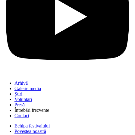
Arhivă
Galerie media
Știri
Voluntari
Presă
Întrebări frecvente
Contact
Echipa festivalului
Povestea noastră