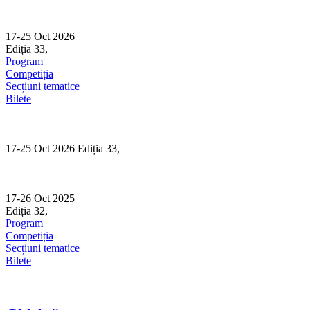
Skip
to
content
17-25 Oct 2026
Ediția 33,
Sibiu
Program
Competiția
Secțiuni tematice
Bilete
17-25 Oct 2026 Ediția 33,
Sibiu
17-26 Oct 2025
Ediția 32,
Sibiu
Program
Competiția
Secțiuni tematice
Bilete