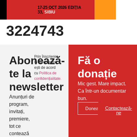
17-25 OCT 2026 EDIȚIA
33,
SIBIU
3224743
Abonează-
Fă o
Prin înscrierea
la Newsletter
ești de acord
te la
donație
cu
Politica de
confidențialitate.
newsletter
Mic gest. Mare impact.
Ca într-un documentar
Anunțuri de
bun.
program,
Contactează-
Donează
invitați,
ne
premiere,
tot ce
contează