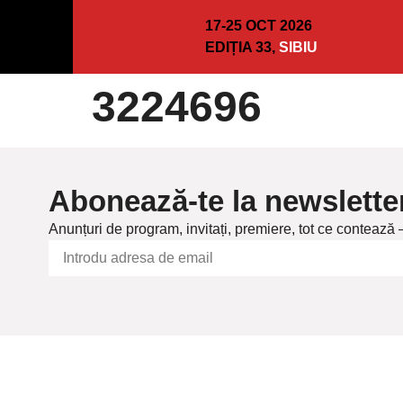
17-25 OCT 2026
EDIȚIA 33,
SIBIU
3224696
Abonează-te la newslette
Anunțuri de program, invitați, premiere, tot ce contează 