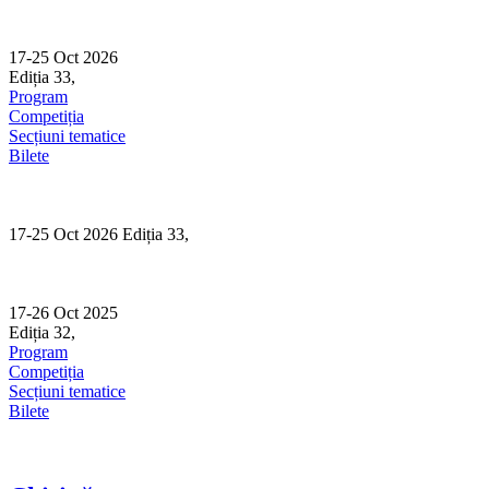
Skip
to
content
17-25 Oct 2026
Ediția 33,
Sibiu
Program
Competiția
Secțiuni tematice
Bilete
17-25 Oct 2026 Ediția 33,
Sibiu
17-26 Oct 2025
Ediția 32,
Sibiu
Program
Competiția
Secțiuni tematice
Bilete