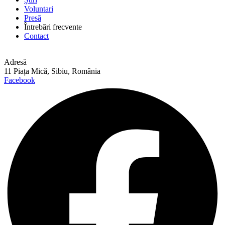
Voluntari
Presă
Întrebări frecvente
Contact
Adresă
11 Piața Mică, Sibiu, România
Facebook