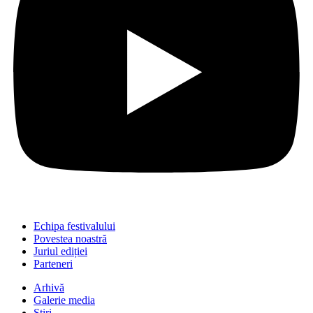
Echipa festivalului
Povestea noastră
Juriul ediției
Parteneri
Arhivă
Galerie media
Știri