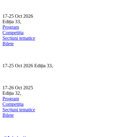
Skip
to
content
17-25 Oct 2026
Ediția 33,
Sibiu
Program
Competiția
Secțiuni tematice
Bilete
17-25 Oct 2026 Ediția 33,
Sibiu
17-26 Oct 2025
Ediția 32,
Sibiu
Program
Competiția
Secțiuni tematice
Bilete