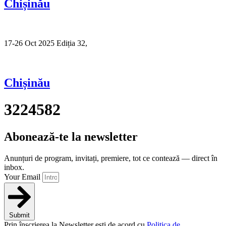
Chișinău
17-26 Oct 2025 Ediția 32,
Sibiu
Chișinău
3224582
Abonează-te la newsletter
Anunțuri de program, invitați, premiere, tot ce contează — direct în
inbox.
Your Email
Submit
Prin înscrierea la Newsletter ești de acord cu
Politica de