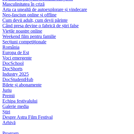
Masculinitatea în criză
Arta ca unealtă de autoexplorare și vindecare
Neo-fascism online și offline
Cum devii adult, cum devii părinte
Când presa devine o fabrică de știri false
Viețile noastre online
Weekend film pentru familie
Secțiuni competiționale
România
Europa de Est
Voci emergente
DocSchool
DocShorts
Industry 2025
DocStudentHub
Bilete și abonamente
Juriu
Premii
Echipa festivalului
Galerie media
Știri
Despre Astra Film Festival
Arhivă
Program