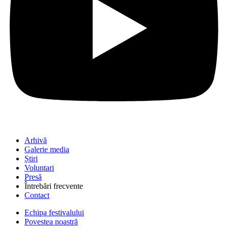
Arhivă
Galerie media
Știri
Voluntari
Presă
Întrebări frecvente
Contact
Echipa festivalului
Povestea noastră