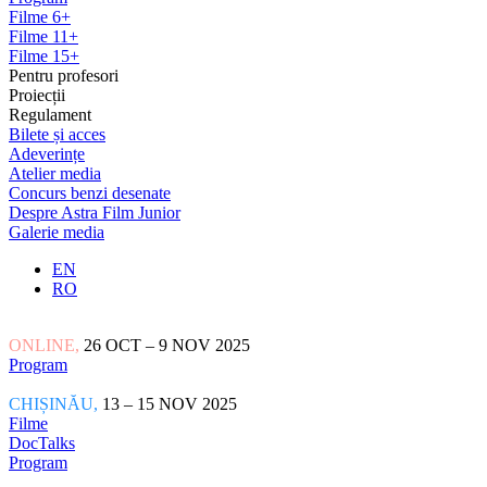
Filme 6+
Filme 11+
Filme 15+
Pentru profesori
Proiecții
Regulament
Bilete și acces
Adeverințe
Atelier media
Concurs benzi desenate
Despre Astra Film Junior
Galerie media
EN
RO
ONLINE,
26 OCT – 9 NOV 2025
Program
CHIȘINĂU,
13 – 15 NOV 2025
Filme
DocTalks
Program