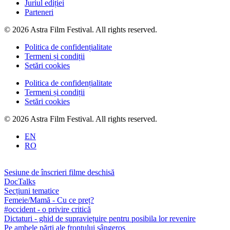
Juriul ediției
Parteneri
© 2026 Astra Film Festival. All rights reserved.
Politica de confidențialitate
Termeni și condiții
Setări cookies
Politica de confidențialitate
Termeni și condiții
Setări cookies
© 2026 Astra Film Festival. All rights reserved.
EN
RO
Sesiune de înscrieri filme deschisă
DocTalks
Secțiuni tematice
Femeie/Mamă - Cu ce preț?
#occident - o privire critică
Dictaturi - ghid de supraviețuire pentru posibila lor revenire
Pe ambele părți ale frontului sângeros