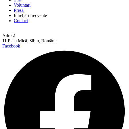
Voluntari
Presă
Întrebări frecvente
Contact
Adresă
11 Piața Mică, Sibiu, România
Facebook