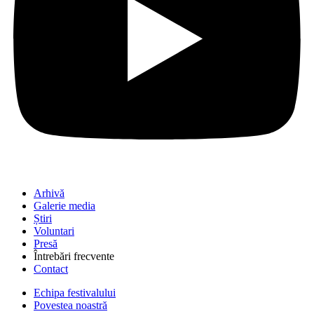
Arhivă
Galerie media
Știri
Voluntari
Presă
Întrebări frecvente
Contact
Echipa festivalului
Povestea noastră