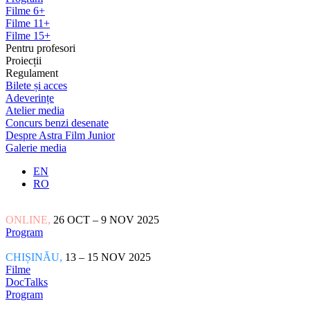
Filme 6+
Filme 11+
Filme 15+
Pentru profesori
Proiecții
Regulament
Bilete și acces
Adeverințe
Atelier media
Concurs benzi desenate
Despre Astra Film Junior
Galerie media
EN
RO
ONLINE,
26 OCT – 9 NOV 2025
Program
CHIȘINĂU,
13 – 15 NOV 2025
Filme
DocTalks
Program