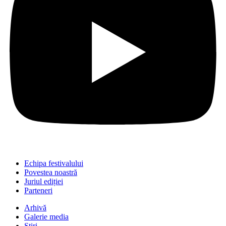
Echipa festivalului
Povestea noastră
Juriul ediției
Parteneri
Arhivă
Galerie media
Știri