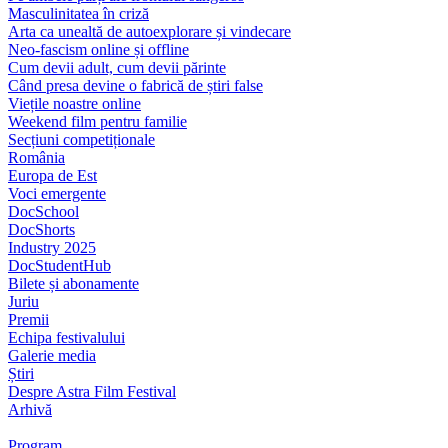
Masculinitatea în criză
Arta ca unealtă de autoexplorare și vindecare
Neo-fascism online și offline
Cum devii adult, cum devii părinte
Când presa devine o fabrică de știri false
Viețile noastre online
Weekend film pentru familie
Secțiuni competiționale
România
Europa de Est
Voci emergente
DocSchool
DocShorts
Industry 2025
DocStudentHub
Bilete și abonamente
Juriu
Premii
Echipa festivalului
Galerie media
Știri
Despre Astra Film Festival
Arhivă
Program