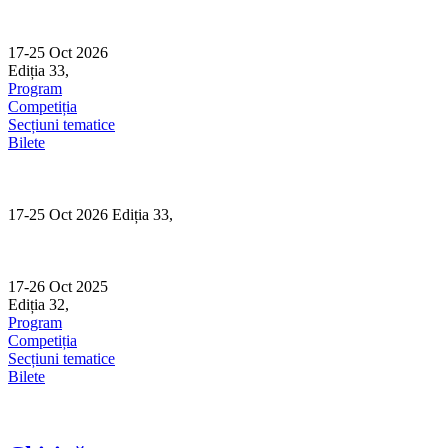
Skip
to
content
17-25 Oct 2026
Ediția 33,
Sibiu
Program
Competiția
Secțiuni tematice
Bilete
17-25 Oct 2026 Ediția 33,
Sibiu
17-26 Oct 2025
Ediția 32,
Sibiu
Program
Competiția
Secțiuni tematice
Bilete