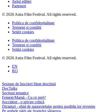
Juriul ediției
Parteneri
© 2026 Astra Film Festival. All rights reserved.
Politica de confidențialitate
Termeni și condiții
Setări cookies
Politica de confidențialitate
Termeni și condiții
Setări cookies
© 2026 Astra Film Festival. All rights reserved.
EN
RO
Sesiune de înscrieri filme deschisă
DocTalks
Secțiuni tematice
Femeie/Mamă - Cu ce preț?
#occident - o privire critică
Dictaturi - ghid de supraviețuire pentru posibila lor revenire
Pe ambele părți ale frontului sângeros