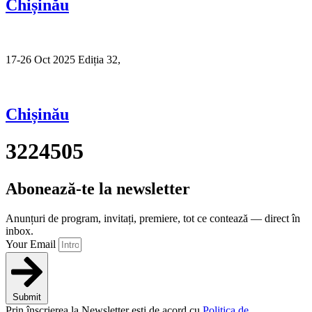
Chișinău
17-26 Oct 2025 Ediția 32,
Sibiu
Chișinău
3224505
Abonează-te la newsletter
Anunțuri de program, invitați, premiere, tot ce contează — direct în
inbox.
Your Email
Submit
Prin înscrierea la Newsletter ești de acord cu
Politica de