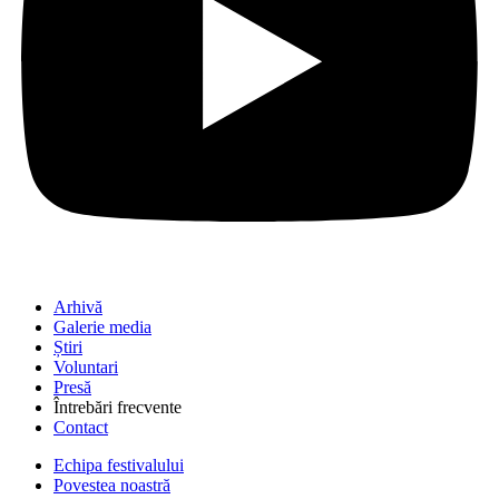
Arhivă
Galerie media
Știri
Voluntari
Presă
Întrebări frecvente
Contact
Echipa festivalului
Povestea noastră