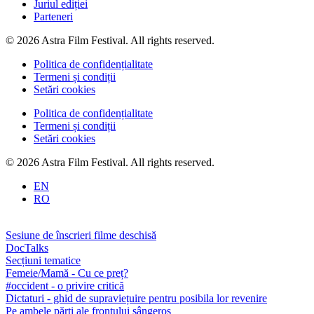
Juriul ediției
Parteneri
© 2026 Astra Film Festival. All rights reserved.
Politica de confidențialitate
Termeni și condiții
Setări cookies
Politica de confidențialitate
Termeni și condiții
Setări cookies
© 2026 Astra Film Festival. All rights reserved.
EN
RO
Sesiune de înscrieri filme deschisă
DocTalks
Secțiuni tematice
Femeie/Mamă - Cu ce preț?
#occident - o privire critică
Dictaturi - ghid de supraviețuire pentru posibila lor revenire
Pe ambele părți ale frontului sângeros