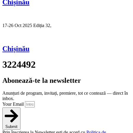
Chișinău
17-26 Oct 2025 Ediția 32,
Sibiu
Chișinău
3224492
Abonează-te la newsletter
Anunțuri de program, invitați, premiere, tot ce contează — direct în
inbox.
Your Email
Submit
Prin înscrierea la Newsletter ești de acord cu
Politica de