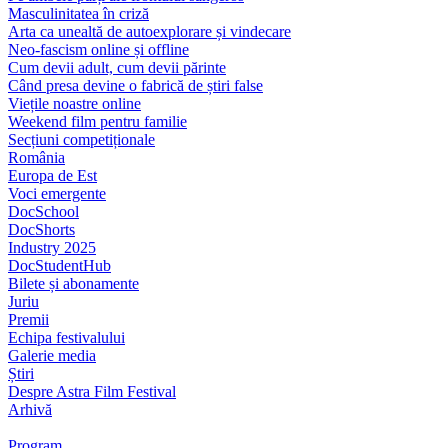
Masculinitatea în criză
Arta ca unealtă de autoexplorare și vindecare
Neo-fascism online și offline
Cum devii adult, cum devii părinte
Când presa devine o fabrică de știri false
Viețile noastre online
Weekend film pentru familie
Secțiuni competiționale
România
Europa de Est
Voci emergente
DocSchool
DocShorts
Industry 2025
DocStudentHub
Bilete și abonamente
Juriu
Premii
Echipa festivalului
Galerie media
Știri
Despre Astra Film Festival
Arhivă
Program