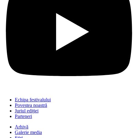
Echipa festivalului
Povestea noastră
Juriul ediției
Parteneri
Arhivă
Galerie media
Știri