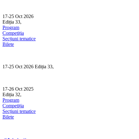
Skip
to
content
17-25 Oct 2026
Ediția 33,
Sibiu
Program
Competiția
Secțiuni tematice
Bilete
17-25 Oct 2026 Ediția 33,
Sibiu
17-26 Oct 2025
Ediția 32,
Sibiu
Program
Competiția
Secțiuni tematice
Bilete