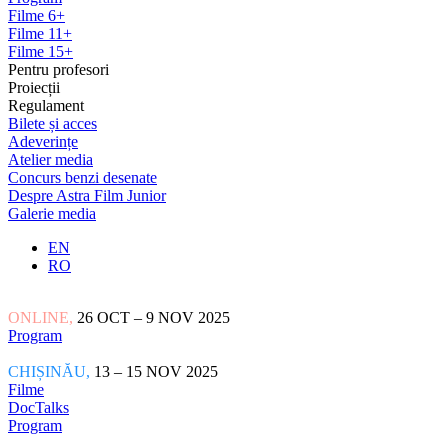
Filme 6+
Filme 11+
Filme 15+
Pentru profesori
Proiecții
Regulament
Bilete și acces
Adeverințe
Atelier media
Concurs benzi desenate
Despre Astra Film Junior
Galerie media
EN
RO
ONLINE,
26 OCT – 9 NOV 2025
Program
CHIȘINĂU,
13 – 15 NOV 2025
Filme
DocTalks
Program