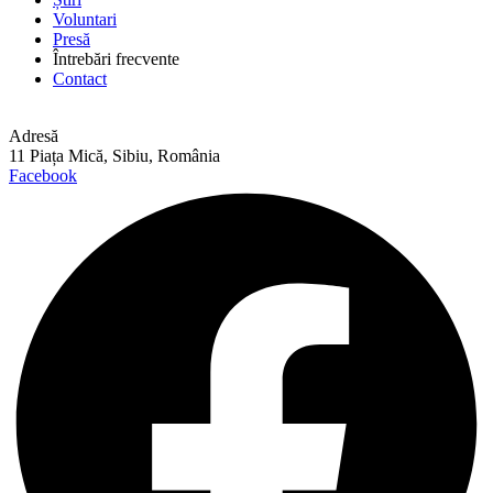
Voluntari
Presă
Întrebări frecvente
Contact
Adresă
11 Piața Mică, Sibiu, România
Facebook