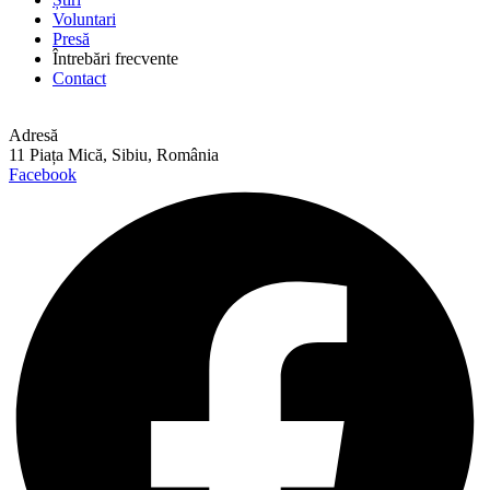
Voluntari
Presă
Întrebări frecvente
Contact
Adresă
11 Piața Mică, Sibiu, România
Facebook