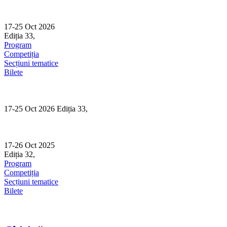
Skip
to
content
17-25 Oct 2026
Ediția 33,
Sibiu
Program
Competiția
Secțiuni tematice
Bilete
17-25 Oct 2026 Ediția 33,
Sibiu
17-26 Oct 2025
Ediția 32,
Sibiu
Program
Competiția
Secțiuni tematice
Bilete