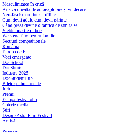
Masculinitatea în criză
Arta ca unealtă de autoexplorare și vindecare
Neo-fascism online și offline
Cum devii adult, cum devii părinte
Când presa devine o fabrică de știri false
Viețile noastre online
Weekend film pentru familie
Secțiuni competiționale
România
Europa de Est
Voci emergente
DocSchool
DocShorts
Industry 2025
DocStudentHub
Bilete și abonamente
Juriu
Premii
Echipa festivalului
Galerie media
Știri
Despre Astra Film Festival
Arhivă
Program