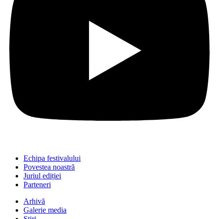
Echipa festivalului
Povestea noastră
Juriul ediției
Parteneri
Arhivă
Galerie media
Știri