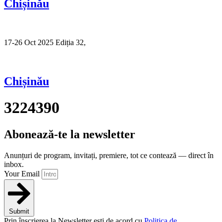
Chișinău
17-26 Oct 2025 Ediția 32,
Sibiu
Chișinău
3224390
Abonează-te la newsletter
Anunțuri de program, invitați, premiere, tot ce contează — direct în
inbox.
Your Email
Submit
Prin înscrierea la Newsletter ești de acord cu
Politica de