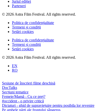
Juriul ediției
Parteneri
© 2026 Astra Film Festival. All rights reserved.
Politica de confidențialitate
Termeni și condiții
Setări cookies
Politica de confidențialitate
Termeni și condiții
Setări cookies
© 2026 Astra Film Festival. All rights reserved.
EN
RO
Sesiune de înscrieri filme deschisă
DocTalks
Secțiuni tematice
Femeie/Mamă - Cu ce preț?
#occident - o privire critică
Dictaturi - ghid de supraviețuire pentru posibila lor revenire
Pe ambele părți ale frontului sângeros