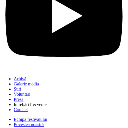
Arhivă
Galerie media
Știri
Voluntari
Presă
Întrebări frecvente
Contact
Echipa festivalului
Povestea noastră