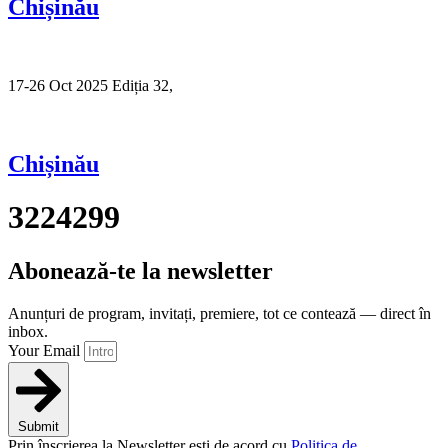
Chișinău
17-26 Oct 2025 Ediția 32,
Sibiu
Chișinău
3224299
Abonează-te la newsletter
Anunțuri de program, invitați, premiere, tot ce contează — direct în
inbox.
Your Email
Submit
Prin înscrierea la Newsletter ești de acord cu
Politica de