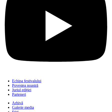
Echipa festivalului
Povestea noastră
Juriul ediției
Parteneri
Arhivă
Galerie media
Știri