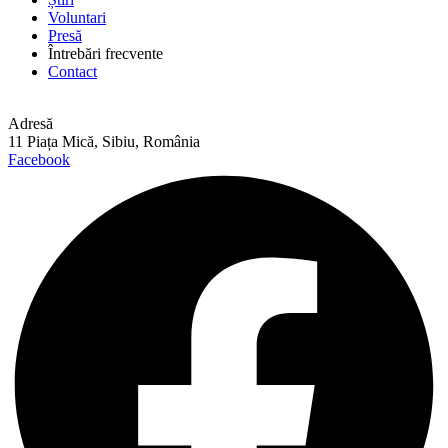
Voluntari
Presă
Întrebări frecvente
Contact
Adresă
11 Piața Mică, Sibiu, România
Facebook