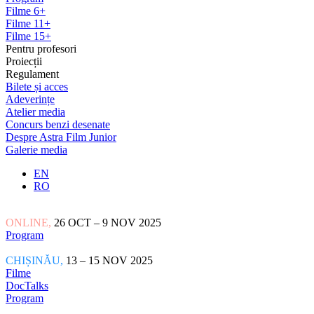
Filme 6+
Filme 11+
Filme 15+
Pentru profesori
Proiecții
Regulament
Bilete și acces
Adeverințe
Atelier media
Concurs benzi desenate
Despre Astra Film Junior
Galerie media
EN
RO
ONLINE,
26 OCT – 9 NOV 2025
Program
CHIȘINĂU,
13 – 15 NOV 2025
Filme
DocTalks
Program