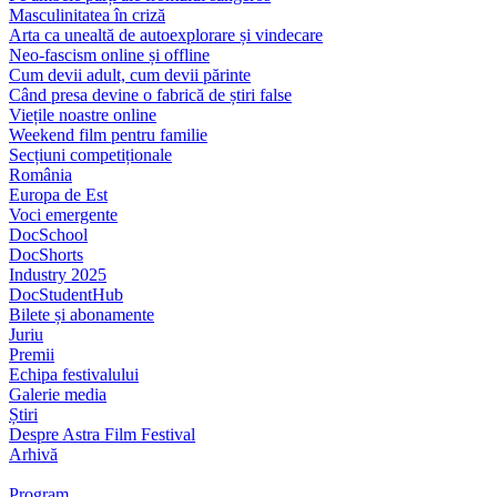
Masculinitatea în criză
Arta ca unealtă de autoexplorare și vindecare
Neo-fascism online și offline
Cum devii adult, cum devii părinte
Când presa devine o fabrică de știri false
Viețile noastre online
Weekend film pentru familie
Secțiuni competiționale
România
Europa de Est
Voci emergente
DocSchool
DocShorts
Industry 2025
DocStudentHub
Bilete și abonamente
Juriu
Premii
Echipa festivalului
Galerie media
Știri
Despre Astra Film Festival
Arhivă
Program