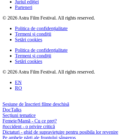
Juriul ediției
Parteneri
© 2026 Astra Film Festival. All rights reserved.
Politica de confidențialitate
Termeni și condiții
Setări cookies
Politica de confidențialitate
Termeni și condiții
Setări cookies
© 2026 Astra Film Festival. All rights reserved.
EN
RO
Sesiune de înscrieri filme deschisă
DocTalks
Secțiuni tematice
Femeie/Mamă - Cu ce preț?
#occident - o privire critică
Dictaturi - ghid de supraviețuire pentru posibila lor revenire
Pe ambele părți ale frontului sângeros