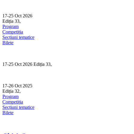
Skip
to
content
17-25 Oct 2026
Ediția 33,
Sibiu
Program
Competiția
Secțiuni tematice
Bilete
17-25 Oct 2026 Ediția 33,
Sibiu
17-26 Oct 2025
Ediția 32,
Sibiu
Program
Competiția
Secțiuni tematice
Bilete