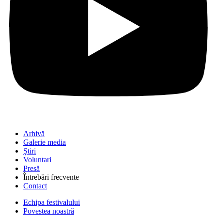
Arhivă
Galerie media
Știri
Voluntari
Presă
Întrebări frecvente
Contact
Echipa festivalului
Povestea noastră