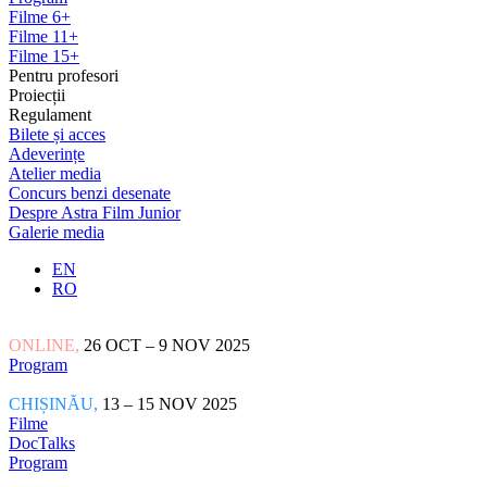
Filme 6+
Filme 11+
Filme 15+
Pentru profesori
Proiecții
Regulament
Bilete și acces
Adeverințe
Atelier media
Concurs benzi desenate
Despre Astra Film Junior
Galerie media
EN
RO
ONLINE,
26 OCT – 9 NOV 2025
Program
CHIȘINĂU,
13 – 15 NOV 2025
Filme
DocTalks
Program