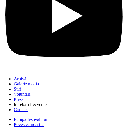
Arhivă
Galerie media
Știri
Voluntari
Presă
Întrebări frecvente
Contact
Echipa festivalului
Povestea noastră