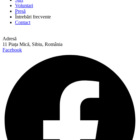
Voluntari
Presă
Întrebări frecvente
Contact
Adresă
11 Piața Mică, Sibiu, România
Facebook