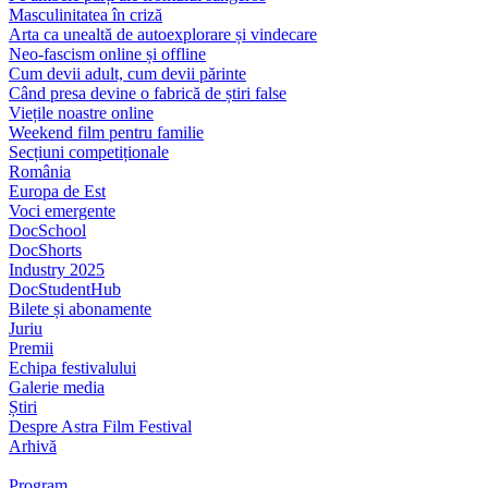
Masculinitatea în criză
Arta ca unealtă de autoexplorare și vindecare
Neo-fascism online și offline
Cum devii adult, cum devii părinte
Când presa devine o fabrică de știri false
Viețile noastre online
Weekend film pentru familie
Secțiuni competiționale
România
Europa de Est
Voci emergente
DocSchool
DocShorts
Industry 2025
DocStudentHub
Bilete și abonamente
Juriu
Premii
Echipa festivalului
Galerie media
Știri
Despre Astra Film Festival
Arhivă
Program