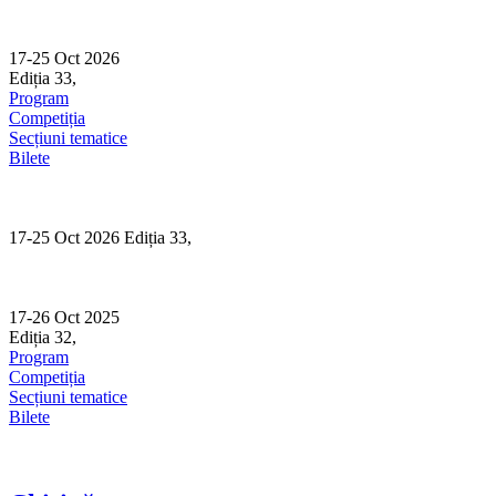
Skip
to
content
17-25 Oct 2026
Ediția 33,
Sibiu
Program
Competiția
Secțiuni tematice
Bilete
17-25 Oct 2026 Ediția 33,
Sibiu
17-26 Oct 2025
Ediția 32,
Sibiu
Program
Competiția
Secțiuni tematice
Bilete