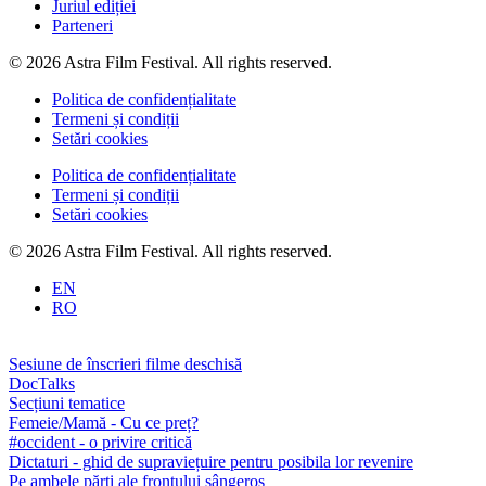
Juriul ediției
Parteneri
© 2026 Astra Film Festival. All rights reserved.
Politica de confidențialitate
Termeni și condiții
Setări cookies
Politica de confidențialitate
Termeni și condiții
Setări cookies
© 2026 Astra Film Festival. All rights reserved.
EN
RO
Sesiune de înscrieri filme deschisă
DocTalks
Secțiuni tematice
Femeie/Mamă - Cu ce preț?
#occident - o privire critică
Dictaturi - ghid de supraviețuire pentru posibila lor revenire
Pe ambele părți ale frontului sângeros