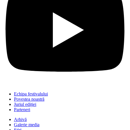
Echipa festivalului
Povestea noastră
Juriul ediției
Parteneri
Arhivă
Galerie media
Știri