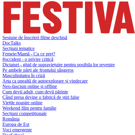
Sesiune de înscrieri filme deschisă
DocTalks
Secțiuni tematice
Femeie/Mamă - Cu ce preț?
#occident - o privire critică
Dictaturi - ghid de supraviețuire pentru posibila lor revenire
Pe ambele părți ale frontului sângeros
Masculinitatea în criză
Arta ca unealtă de autoexplorare și vindecare
Neo-fascism online și offline
Cum devii adult, cum devii părinte
Când presa devine o fabrică de știri false
Viețile noastre online
Weekend film pentru familie
Secțiuni competiționale
România
Europa de Est
Voci emergente