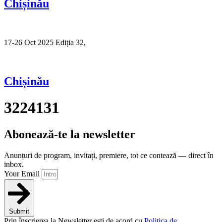
Chișinău
17-26 Oct 2025 Ediția 32,
Sibiu
Chișinău
3224131
Abonează-te la newsletter
Anunțuri de program, invitați, premiere, tot ce contează — direct în
inbox.
Your Email
Submit
Prin înscrierea la Newsletter ești de acord cu
Politica de