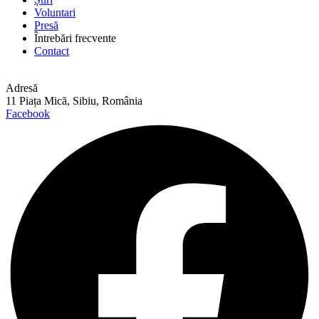
Voluntari
Presă
Întrebări frecvente
Contact
Adresă
11 Piața Mică, Sibiu, România
Facebook