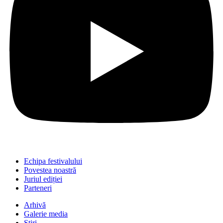
Echipa festivalului
Povestea noastră
Juriul ediției
Parteneri
Arhivă
Galerie media
Știri