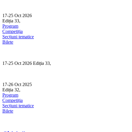
Skip
to
content
17-25 Oct 2026
Ediția 33,
Sibiu
Program
Competiția
Secțiuni tematice
Bilete
17-25 Oct 2026 Ediția 33,
Sibiu
17-26 Oct 2025
Ediția 32,
Sibiu
Program
Competiția
Secțiuni tematice
Bilete