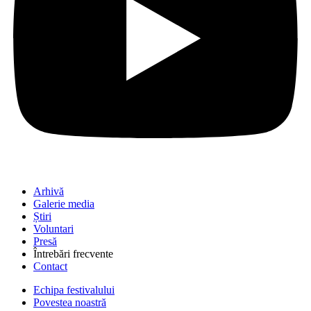
Arhivă
Galerie media
Știri
Voluntari
Presă
Întrebări frecvente
Contact
Echipa festivalului
Povestea noastră