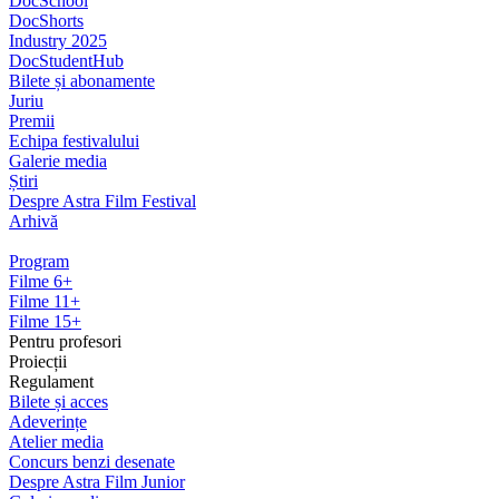
DocSchool
DocShorts
Industry 2025
DocStudentHub
Bilete și abonamente
Juriu
Premii
Echipa festivalului
Galerie media
Știri
Despre Astra Film Festival
Arhivă
Program
Filme 6+
Filme 11+
Filme 15+
Pentru profesori
Proiecții
Regulament
Bilete și acces
Adeverințe
Atelier media
Concurs benzi desenate
Despre Astra Film Junior