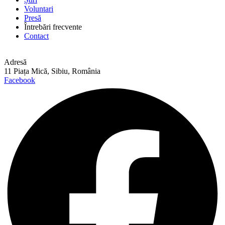
Voluntari
Presă
Întrebări frecvente
Contact
Adresă
11 Piața Mică, Sibiu, România
Facebook