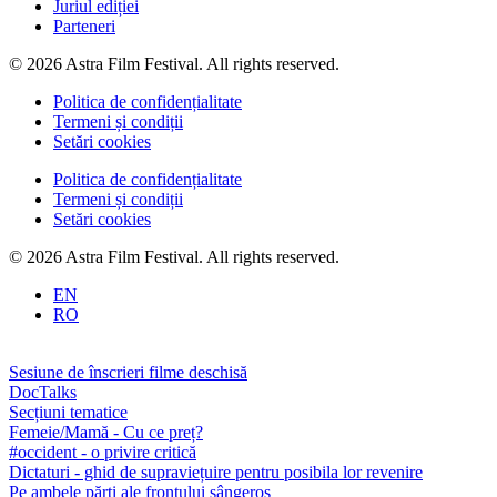
Juriul ediției
Parteneri
© 2026 Astra Film Festival. All rights reserved.
Politica de confidențialitate
Termeni și condiții
Setări cookies
Politica de confidențialitate
Termeni și condiții
Setări cookies
© 2026 Astra Film Festival. All rights reserved.
EN
RO
Sesiune de înscrieri filme deschisă
DocTalks
Secțiuni tematice
Femeie/Mamă - Cu ce preț?
#occident - o privire critică
Dictaturi - ghid de supraviețuire pentru posibila lor revenire
Pe ambele părți ale frontului sângeros