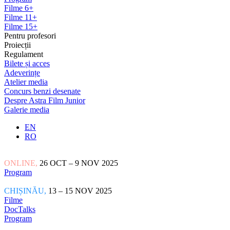
Filme 6+
Filme 11+
Filme 15+
Pentru profesori
Proiecții
Regulament
Bilete și acces
Adeverințe
Atelier media
Concurs benzi desenate
Despre Astra Film Junior
Galerie media
EN
RO
ONLINE,
26 OCT – 9 NOV 2025
Program
CHIȘINĂU,
13 – 15 NOV 2025
Filme
DocTalks
Program