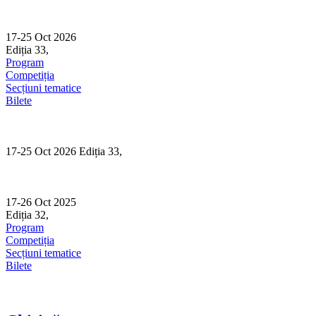
Skip
to
content
17-25 Oct 2026
Ediția 33,
Sibiu
Program
Competiția
Secțiuni tematice
Bilete
17-25 Oct 2026 Ediția 33,
Sibiu
17-26 Oct 2025
Ediția 32,
Sibiu
Program
Competiția
Secțiuni tematice
Bilete