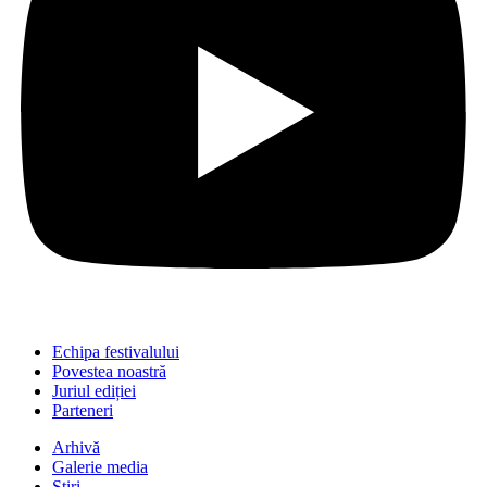
Echipa festivalului
Povestea noastră
Juriul ediției
Parteneri
Arhivă
Galerie media
Știri