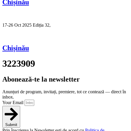
Chișinău
17-26 Oct 2025 Ediția 32,
Sibiu
Chișinău
3223909
Abonează-te la newsletter
Anunțuri de program, invitați, premiere, tot ce contează — direct în
inbox.
Your Email
Submit
Prin înscrierea la Newsletter ești de acord cu
Politica de