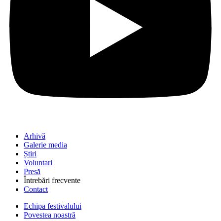
Arhivă
Galerie media
Știri
Voluntari
Presă
Întrebări frecvente
Contact
Echipa festivalului
Povestea noastră