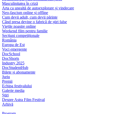
Masculinitatea în criză
Arta ca unealtă de autoexplorare și vindecare
Neo-fascism online și offline
Cum devii adult, cum devii părinte
Când presa devine o fabrică de știri false
Viețile noastre online
Weekend film pentru familie
Secțiuni competiționale
România
Europa de Est
Voci emergente
DocSchool
DocShorts
Industry 2025
DocStudentHub
Bilete și abonamente
Juriu
Premii
Echipa festivalului
Galerie media
Știri
Despre Astra Film Festival
Arhivă
Program